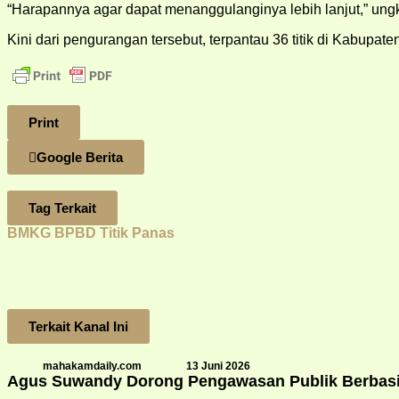
“Harapannya agar dapat menanggulanginya lebih lanjut,” ung
Kini dari pengurangan tersebut, terpantau 36 titik di Kabupaten Pa
Print
Google Berita
Tag Terkait
BMKG
BPBD
Titik Panas
Terkait Kanal Ini
mahakamdaily.com
13 Juni 2026
Agus Suwandy Dorong Pengawasan Publik Berbasis