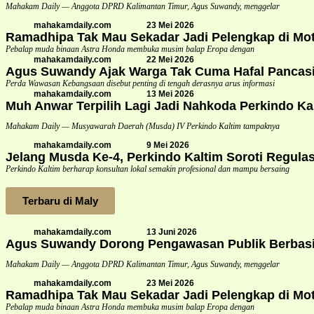
Mahakam Daily — Anggota DPRD Kalimantan Timur, Agus Suwandy, menggelar
mahakamdaily.com
23 Mei 2026
Ramadhipa Tak Mau Sekadar Jadi Pelengkap di Mot
Pebalap muda binaan Astra Honda membuka musim balap Eropa dengan
mahakamdaily.com
22 Mei 2026
Agus Suwandy Ajak Warga Tak Cuma Hafal Pancasi
Perda Wawasan Kebangsaan disebut penting di tengah derasnya arus informasi
mahakamdaily.com
13 Mei 2026
Muh Anwar Terpilih Lagi Jadi Nahkoda Perkindo Ka
Mahakam Daily — Musyawarah Daerah (Musda) IV Perkindo Kaltim tampaknya
mahakamdaily.com
9 Mei 2026
Jelang Musda Ke-4, Perkindo Kaltim Soroti Regula
Perkindo Kaltim berharap konsultan lokal semakin profesional dan mampu bersaing
Terbaru di Maly
mahakamdaily.com
13 Juni 2026
Agus Suwandy Dorong Pengawasan Publik Berbasis
Mahakam Daily — Anggota DPRD Kalimantan Timur, Agus Suwandy, menggelar
mahakamdaily.com
23 Mei 2026
Ramadhipa Tak Mau Sekadar Jadi Pelengkap di Mot
Pebalap muda binaan Astra Honda membuka musim balap Eropa dengan