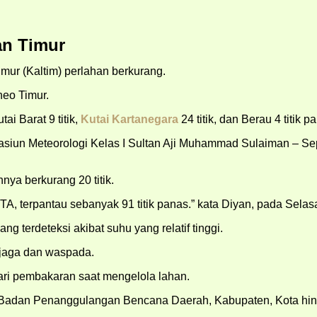
tan Timur
imur (Kaltim) perlahan berkurang.
neo Timur.
ai Barat 9 titik,
Kutai Kartanegara
24 titik, dan Berau 4 titik p
 Stasiun Meteorologi Kelas I Sultan Aji Muhammad Sulaiman – 
nya berkurang 20 titik.
A, terpantau sebanyak 91 titik panas.” kata Diyan, pada Selas
g terdeteksi akibat suhu yang relatif tinggi.
jaga dan waspada.
i pembakaran saat mengelola lahan.
 Badan Penanggulangan Bencana Daerah, Kabupaten, Kota hing