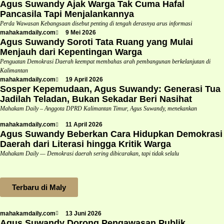
Agus Suwandy Ajak Warga Tak Cuma Hafal
Pancasila Tapi Menjalankannya
Perda Wawasan Kebangsaan disebut penting di tengah derasnya arus informasi
mahakamdaily.com
9 Mei 2026
Agus Suwandy Soroti Tata Ruang yang Mulai
Menjauh dari Kepentingan Warga
Penguatan Demokrasi Daerah keempat membahas arah pembangunan berkelanjutan di
Kalimantan
mahakamdaily.com
19 April 2026
Sosper Kepemudaan, Agus Suwandy: Generasi Tua
Jadilah Teladan, Bukan Sekadar Beri Nasihat
Mahakam Daily – Anggota DPRD Kalimantan Timur, Agus Suwandy, menekankan
mahakamdaily.com
11 April 2026
Agus Suwandy Beberkan Cara Hidupkan Demokrasi
Daerah dari Literasi hingga Kritik Warga
Mahakam Daily — Demokrasi daerah sering dibicarakan, tapi tidak selalu
Terbaru di Maly
mahakamdaily.com
13 Juni 2026
Agus Suwandy Dorong Pengawasan Publik