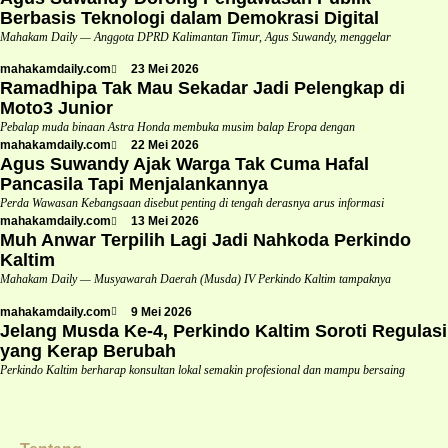
Berbasis Teknologi dalam Demokrasi Digital
Mahakam Daily — Anggota DPRD Kalimantan Timur, Agus Suwandy, menggelar
mahakamdaily.com
23 Mei 2026
Ramadhipa Tak Mau Sekadar Jadi Pelengkap di
Moto3 Junior
Pebalap muda binaan Astra Honda membuka musim balap Eropa dengan
mahakamdaily.com
22 Mei 2026
Agus Suwandy Ajak Warga Tak Cuma Hafal
Pancasila Tapi Menjalankannya
Perda Wawasan Kebangsaan disebut penting di tengah derasnya arus informasi
mahakamdaily.com
13 Mei 2026
Muh Anwar Terpilih Lagi Jadi Nahkoda Perkindo
Kaltim
Mahakam Daily — Musyawarah Daerah (Musda) IV Perkindo Kaltim tampaknya
mahakamdaily.com
9 Mei 2026
Jelang Musda Ke-4, Perkindo Kaltim Soroti Regulasi
yang Kerap Berubah
Perkindo Kaltim berharap konsultan lokal semakin profesional dan mampu bersaing