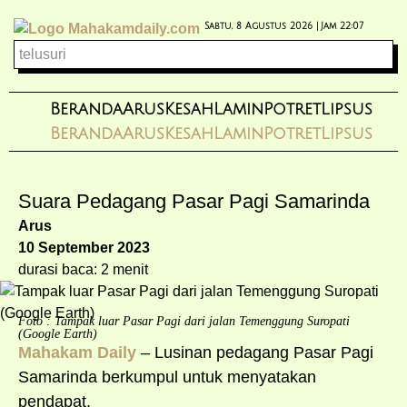
Sabtu, 8 Agustus 2026 |
Jam 22:07
Beranda
Arus
Kesah
Lamin
Potret
Lipsus
Beranda
Arus
Kesah
Lamin
Potret
Lipsus
Suara Pedagang Pasar Pagi Samarinda
Arus
10 September 2023
durasi baca: 2 menit
Foto : Tampak luar Pasar Pagi dari jalan Temenggung Suropati
(Google Earth)
Mahakam Daily
– Lusinan pedagang Pasar Pagi
Samarinda berkumpul untuk menyatakan
pendapat.