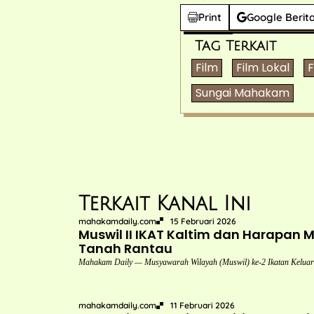
Print
Google Berit
Tag Terkait
Film
Film Lokal
F
Sungai Mahakam
Terkait Kanal Ini
mahakamdaily.com
15 Februari 2026
Muswil II IKAT Kaltim dan Harapan 
Tanah Rantau
Mahakam Daily — Musyawarah Wilayah (Muswil) ke-2 Ikatan Keluar
mahakamdaily.com
11 Februari 2026