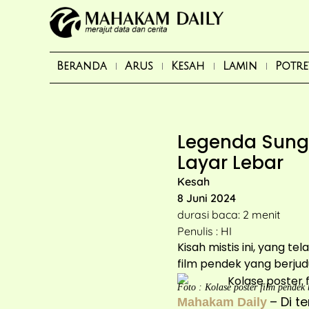
Beranda
Arus
Kesah
Lamin
Potre
Legenda Sung
Layar Lebar
Kesah
8 Juni 2024
durasi baca: 2 menit
Penulis : HI
Kisah mistis ini, yang t
film pendek yang berjud
Foto : Kolase poster film pende
– Di 
Mahakam Daily