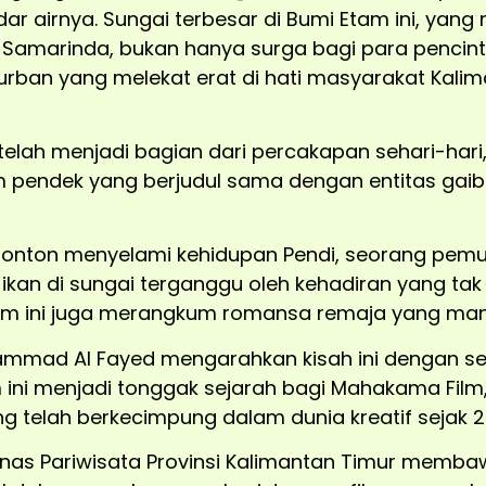
dar airnya. Sungai terbesar di Bumi Etam ini, yang
Samarinda, bukan hanya surga bagi para pencinta
rban yang melekat erat di hati masyarakat Kalima
g telah menjadi bagian dari percakapan sehari-hari,
lm pendek yang berjudul sama dengan entitas gaib
enonton menyelami kehidupan Pendi, seorang pem
ikan di sungai terganggu oleh kehadiran yang tak
film ini juga merangkum romansa remaja yang man
hammad Al Fayed mengarahkan kisah ini dengan s
lm ini menjadi tonggak sejarah bagi Mahakama Film
g telah berkecimpung dalam dunia kreatif sejak 2
inas Pariwisata Provinsi Kalimantan Timur memba