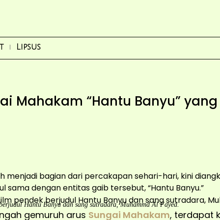
t
Lipsus
ai Mahakam “Hantu Banyu” yang 
elah menjadi bagian dari percakapan sehari-hari, kini diang
ul sama dengan entitas gaib tersebut, “Hantu Banyu.”
k berjudul Hantu Banyu dan sang sutradara, Muhammd Al Fayed.
tengah gemuruh arus
Sungai Mahakam
, terdapat 