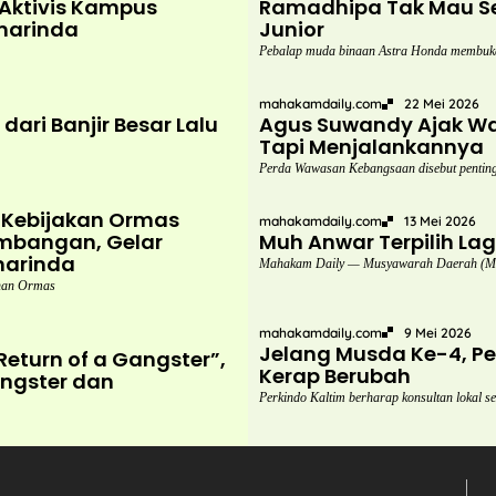
i Aktivis Kampus
Ramadhipa Tak Mau Se
marinda
Junior
Pebalap muda binaan Astra Honda membuk
mahakamdaily.com
22 Mei 2026
ari Banjir Besar Lalu
Agus Suwandy Ajak Wa
Tapi Menjalankannya
Perda Wawasan Kebangsaan disebut penting 
 Kebijakan Ormas
mahakamdaily.com
13 Mei 2026
ambangan, Gelar
Muh Anwar Terpilih La
marinda
Mahakam Daily — Musyawarah Daerah (Mus
inan Ormas
mahakamdaily.com
9 Mei 2026
Jelang Musda Ke-4, Per
Return of a Gangster”,
Kerap Berubah
angster dan
Perkindo Kaltim berharap konsultan lokal 