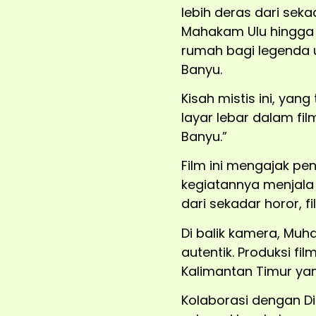
lebih deras dari seka
Mahakam Ulu hingga 
rumah bagi legenda u
Banyu.
Kisah mistis ini, yan
layar lebar dalam fi
Banyu.”
Film ini mengajak p
kegiatannya menjala 
dari sekadar horor, 
Di balik kamera, Mu
autentik. Produksi fi
Kalimantan Timur yan
Kolaborasi dengan D