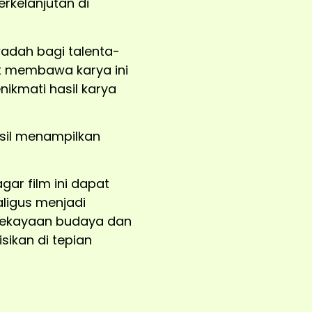
kelanjutan di
 wadah bagi talenta-
uk membawa karya ini
kmati hasil karya
sil menampilkan
ar film ini dapat
aligus menjadi
 kekayaan budaya dan
sikan di tepian