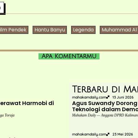
a
ilm Pendek
Hantu Banyu
Legenda
Muhammad Al 
Apa Komentarmu
Terbaru di Ma
mahakamdaily.com
13 Juni 2026
Merawat Harmobi di
Agus Suwandy Dorong 
Teknologi dalam Demok
ga Toraja
Mahakam Daily — Anggota DPRD Kalimanta
mahakamdaily.com
23 Mei 2026