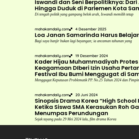
Iswandi dan Seni Berpolitiknya: Dar
Hingga Duduk di Parlemen Kota Sa
Di tengah politik yang gampang belok arah, Iswandi memilih tetap
mahakamdaily.com
4 Desember 2025
Loa Janan Samarinda Harus Belajar d
Bagi saya banjir bukan lagi bayangan; ia ancaman tahunan yang
mahakamdaily.com
19 Desember 2024
Kader Hijau Muhammadiyah Protes
Keagamaan DIberi Izin Usaha Pert
Festival Ibu Bumi Menggugat di Sa
Menggugat Keputusan Problematik PP. No.25 Tahun 2024 dan Pimp
mahakamdaily.com
20 Juni 2024
Sinopsis Drama Korea “High School 
Ketika Siswa SMA Kerasukan Roh G
Menumpas Perundungan
Sejak tayang pada 29 Mei 2024 lalu, film drama Korea