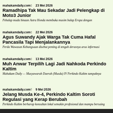
mahakamdaily.com
23 Mei 2026
Ramadhipa Tak Mau Sekadar Jadi Pelengkap di
Moto3 Junior
Pebalap muda binaan Astra Honda membuka musim balap Eropa dengan
mahakamdaily.com
22 Mei 2026
Agus Suwandy Ajak Warga Tak Cuma Hafal
Pancasila Tapi Menjalankannya
Perda Wawasan Kebangsaan disebut penting di tengah derasnya arus informasi
mahakamdaily.com
13 Mei 2026
Muh Anwar Terpilih Lagi Jadi Nahkoda Perkindo
Kaltim
Mahakam Daily — Musyawarah Daerah (Musda) IV Perkindo Kaltim tampaknya
mahakamdaily.com
9 Mei 2026
Jelang Musda Ke-4, Perkindo Kaltim Soroti
Regulasi yang Kerap Berubah
Perkindo Kaltim berharap konsultan lokal semakin profesional dan mampu bersaing