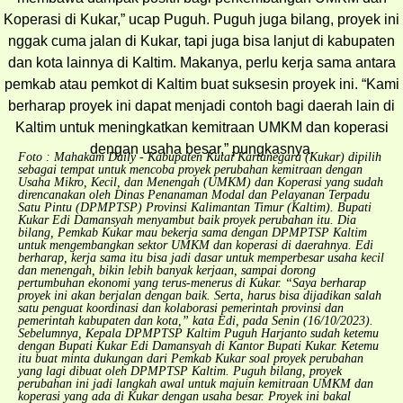
Foto : Mahakam Daily - Kabupaten Kutai Kartanegara (Kukar) dipilih
sebagai tempat untuk mencoba proyek perubahan kemitraan dengan
Usaha Mikro, Kecil, dan Menengah (UMKM) dan Koperasi yang sudah
direncanakan oleh Dinas Penanaman Modal dan Pelayanan Terpadu
Satu Pintu (DPMPTSP) Provinsi Kalimantan Timur (Kaltim). Bupati
Kukar Edi Damansyah menyambut baik proyek perubahan itu. Dia
bilang, Pemkab Kukar mau bekerja sama dengan DPMPTSP Kaltim
untuk mengembangkan sektor UMKM dan koperasi di daerahnya. Edi
berharap, kerja sama itu bisa jadi dasar untuk memperbesar usaha kecil
dan menengah, bikin lebih banyak kerjaan, sampai dorong
pertumbuhan ekonomi yang terus-menerus di Kukar. “Saya berharap
proyek ini akan berjalan dengan baik. Serta, harus bisa dijadikan salah
satu penguat koordinasi dan kolaborasi pemerintah provinsi dan
pemerintah kabupaten dan kota,” kata Edi, pada Senin (16/10/2023).
Sebelumnya, Kepala DPMPTSP Kaltim Puguh Harjanto sudah ketemu
dengan Bupati Kukar Edi Damansyah di Kantor Bupati Kukar. Ketemu
itu buat minta dukungan dari Pemkab Kukar soal proyek perubahan
yang lagi dibuat oleh DPMPTSP Kaltim. Puguh bilang, proyek
perubahan ini jadi langkah awal untuk majuin kemitraan UMKM dan
koperasi yang ada di Kukar dengan usaha besar. Proyek ini bakal