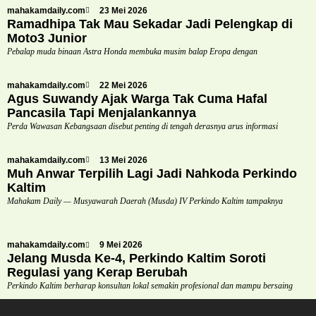
mahakamdaily.com
23 Mei 2026
Ramadhipa Tak Mau Sekadar Jadi Pelengkap di
Moto3 Junior
Pebalap muda binaan Astra Honda membuka musim balap Eropa dengan
mahakamdaily.com
22 Mei 2026
Agus Suwandy Ajak Warga Tak Cuma Hafal
Pancasila Tapi Menjalankannya
Perda Wawasan Kebangsaan disebut penting di tengah derasnya arus informasi
mahakamdaily.com
13 Mei 2026
Muh Anwar Terpilih Lagi Jadi Nahkoda Perkindo
Kaltim
Mahakam Daily — Musyawarah Daerah (Musda) IV Perkindo Kaltim tampaknya
mahakamdaily.com
9 Mei 2026
Jelang Musda Ke-4, Perkindo Kaltim Soroti
Regulasi yang Kerap Berubah
Perkindo Kaltim berharap konsultan lokal semakin profesional dan mampu bersaing