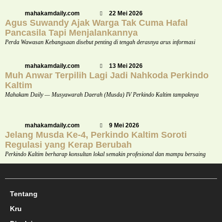
mahakamdaily.com
22 Mei 2026
Agus Suwandy Ajak Warga Tak Cuma Hafal
Pancasila Tapi Menjalankannya
Perda Wawasan Kebangsaan disebut penting di tengah derasnya arus informasi
mahakamdaily.com
13 Mei 2026
Muh Anwar Terpilih Lagi Jadi Nahkoda Perkindo
Kaltim
Mahakam Daily — Musyawarah Daerah (Musda) IV Perkindo Kaltim tampaknya
mahakamdaily.com
9 Mei 2026
Jelang Musda Ke-4, Perkindo Kaltim Soroti
Regulasi yang Kerap Berubah
Perkindo Kaltim berharap konsultan lokal semakin profesional dan mampu bersaing
Tentang
Kru