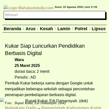
Senin, 10 Agustus 2026 |
Jam 17:52
Beranda
Arus
Kesah
Lamin
Potret
Lipsus
Kukar Siap Luncurkan Pendidikan
Berbasis Digital
Wara
25 Maret 2025
durasi baca: 2 menit
Penulis : AD
Pemkab Kukar bekerja sama dengan Google untuk
menjadikan beberapa sekolah sebagai percontohan
penerapan pembelajaran berbasis digital.
Foto : Bupati Kukar, Edi Damansyah. (dok)
Mahakam Daily
–
Pemerintah Kabupaten Kutai