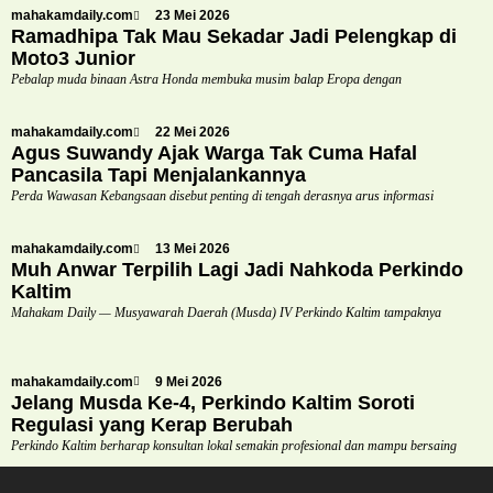
mahakamdaily.com
23 Mei 2026
Ramadhipa Tak Mau Sekadar Jadi Pelengkap di
Moto3 Junior
Pebalap muda binaan Astra Honda membuka musim balap Eropa dengan
mahakamdaily.com
22 Mei 2026
Agus Suwandy Ajak Warga Tak Cuma Hafal
Pancasila Tapi Menjalankannya
Perda Wawasan Kebangsaan disebut penting di tengah derasnya arus informasi
mahakamdaily.com
13 Mei 2026
Muh Anwar Terpilih Lagi Jadi Nahkoda Perkindo
Kaltim
Mahakam Daily — Musyawarah Daerah (Musda) IV Perkindo Kaltim tampaknya
mahakamdaily.com
9 Mei 2026
Jelang Musda Ke-4, Perkindo Kaltim Soroti
Regulasi yang Kerap Berubah
Perkindo Kaltim berharap konsultan lokal semakin profesional dan mampu bersaing