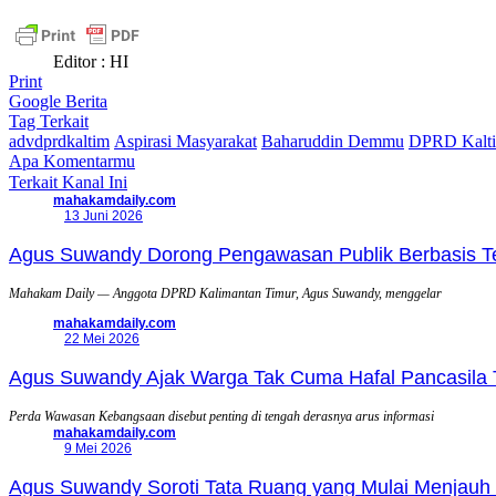
Editor : HI
Print
Google Berita
Tag Terkait
advdprdkaltim
Aspirasi Masyarakat
Baharuddin Demmu
DPRD Kalt
Apa Komentarmu
Terkait Kanal Ini
mahakamdaily.com
13 Juni 2026
Agus Suwandy Dorong Pengawasan Publik Berbasis Tek
Mahakam Daily — Anggota DPRD Kalimantan Timur, Agus Suwandy, menggelar
mahakamdaily.com
22 Mei 2026
Agus Suwandy Ajak Warga Tak Cuma Hafal Pancasila 
Perda Wawasan Kebangsaan disebut penting di tengah derasnya arus informasi
mahakamdaily.com
9 Mei 2026
Agus Suwandy Soroti Tata Ruang yang Mulai Menjauh 