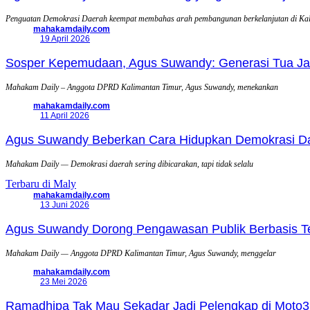
Penguatan Demokrasi Daerah keempat membahas arah pembangunan berkelanjutan di Ka
mahakamdaily.com
19 April 2026
Sosper Kepemudaan, Agus Suwandy: Generasi Tua Jadi
Mahakam Daily – Anggota DPRD Kalimantan Timur, Agus Suwandy, menekankan
mahakamdaily.com
11 April 2026
Agus Suwandy Beberkan Cara Hidupkan Demokrasi Daera
Mahakam Daily — Demokrasi daerah sering dibicarakan, tapi tidak selalu
Terbaru di Maly
mahakamdaily.com
13 Juni 2026
Agus Suwandy Dorong Pengawasan Publik Berbasis Tek
Mahakam Daily — Anggota DPRD Kalimantan Timur, Agus Suwandy, menggelar
mahakamdaily.com
23 Mei 2026
Ramadhipa Tak Mau Sekadar Jadi Pelengkap di Moto3