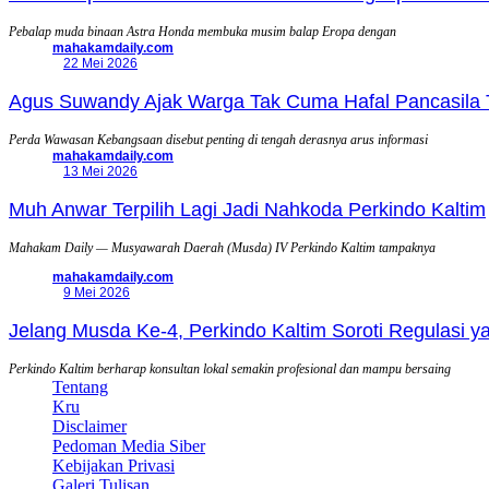
Pebalap muda binaan Astra Honda membuka musim balap Eropa dengan
mahakamdaily.com
22 Mei 2026
Agus Suwandy Ajak Warga Tak Cuma Hafal Pancasila 
Perda Wawasan Kebangsaan disebut penting di tengah derasnya arus informasi
mahakamdaily.com
13 Mei 2026
Muh Anwar Terpilih Lagi Jadi Nahkoda Perkindo Kaltim
Mahakam Daily — Musyawarah Daerah (Musda) IV Perkindo Kaltim tampaknya
mahakamdaily.com
9 Mei 2026
Jelang Musda Ke-4, Perkindo Kaltim Soroti Regulasi 
Perkindo Kaltim berharap konsultan lokal semakin profesional dan mampu bersaing
Tentang
Kru
Disclaimer
Pedoman Media Siber
Kebijakan Privasi
Galeri Tulisan