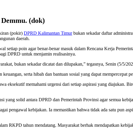
n Demmu. (dok)
iran (pokir)
DPRD Kalimantan Timur
bukan sekadar daftar administra
angunan daerah.
ngawal setiap poin agar benar-benar masuk dalam Rencana Kerja Peme
 bagi DPRD untuk menjamin realisasinya.
rakat, bukan sekadar dicatat dan dilupakan,” tegasnya, Senin (5/5/202
 keuangan, serta hibah dan bantuan sosial yang dapat mempercepat pe
a eksekutif memahami urgensi dari setiap aspirasi yang diajukan. Bir
yang solid antara DPRD dan Pemerintah Provinsi agar semua kebijak
bagai pengawal kebijakan. Ia memastikan bahwa tidak ada satu pun as
l dalam RKPD tahun mendatang. Masyarakat berhak mendapatkan kebijak