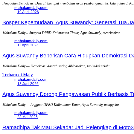
Penguatan Demokrasi Daerah keempat membahas arah pembangunan berkelanjutan di Ka
mahakamdaily.com
19 April 2026
Sosper Kepemudaan, Agus Suwandy: Generasi Tua Jadi
Mahakam Daily – Anggota DPRD Kalimantan Timur, Agus Suwandy, menekankan
mahakamdaily.com
11 April 2026
Agus Suwandy Beberkan Cara Hidupkan Demokrasi Daera
Mahakam Daily — Demokrasi daerah sering dibicarakan, tapi tidak selalu
Terbaru di Maly
mahakamdaily.com
13 Juni 2026
Agus Suwandy Dorong Pengawasan Publik Berbasis Tek
Mahakam Daily — Anggota DPRD Kalimantan Timur, Agus Suwandy, menggelar
mahakamdaily.com
23 Mei 2026
Ramadhipa Tak Mau Sekadar Jadi Pelengkap di Moto3