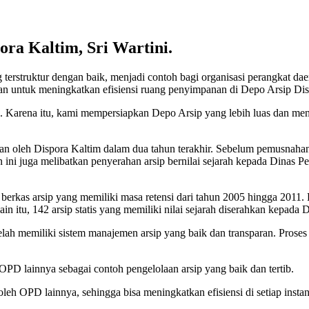
ora Kaltim, Sri Wartini.
erstruktur dengan baik, menjadi contoh bagi organisasi perangkat dae
ukan untuk meningkatkan efisiensi ruang penyimpanan di Depo Arsip Di
a. Karena itu, kami mempersiapkan Depo Arsip yang lebih luas dan me
an oleh Dispora Kaltim dalam dua tahun terakhir. Sebelum pemusnahan di
n ini juga melibatkan penyerahan arsip bernilai sejarah kepada Dinas 
erkas arsip yang memiliki masa retensi dari tahun 2005 hingga 2011
in itu, 142 arsip statis yang memiliki nilai sejarah diserahkan kepada
h memiliki sistem manajemen arsip yang baik dan transparan. Proses p
PD lainnya sebagai contoh pengelolaan arsip yang baik dan tertib.
leh OPD lainnya, sehingga bisa meningkatkan efisiensi di setiap instans