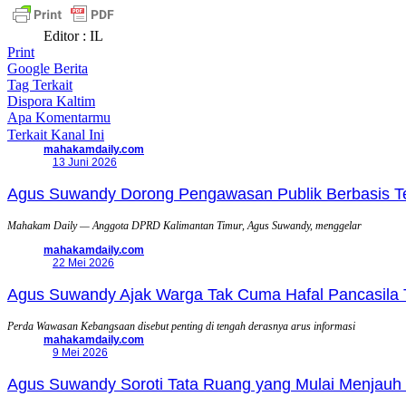
Editor : IL
Print
Google Berita
Tag Terkait
Dispora Kaltim
Apa Komentarmu
Terkait Kanal Ini
mahakamdaily.com
13 Juni 2026
Agus Suwandy Dorong Pengawasan Publik Berbasis Tek
Mahakam Daily — Anggota DPRD Kalimantan Timur, Agus Suwandy, menggelar
mahakamdaily.com
22 Mei 2026
Agus Suwandy Ajak Warga Tak Cuma Hafal Pancasila 
Perda Wawasan Kebangsaan disebut penting di tengah derasnya arus informasi
mahakamdaily.com
9 Mei 2026
Agus Suwandy Soroti Tata Ruang yang Mulai Menjauh 