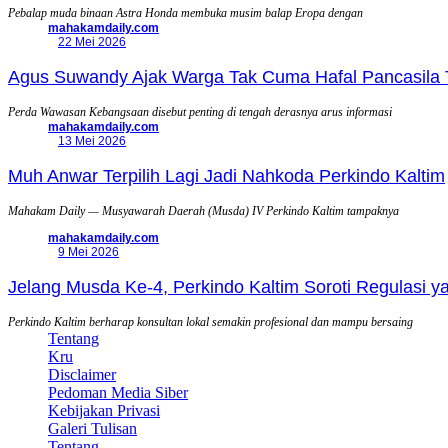
Pebalap muda binaan Astra Honda membuka musim balap Eropa dengan
mahakamdaily.com
22 Mei 2026
Agus Suwandy Ajak Warga Tak Cuma Hafal Pancasila 
Perda Wawasan Kebangsaan disebut penting di tengah derasnya arus informasi
mahakamdaily.com
13 Mei 2026
Muh Anwar Terpilih Lagi Jadi Nahkoda Perkindo Kaltim
Mahakam Daily — Musyawarah Daerah (Musda) IV Perkindo Kaltim tampaknya
mahakamdaily.com
9 Mei 2026
Jelang Musda Ke-4, Perkindo Kaltim Soroti Regulasi 
Perkindo Kaltim berharap konsultan lokal semakin profesional dan mampu bersaing
Tentang
Kru
Disclaimer
Pedoman Media Siber
Kebijakan Privasi
Galeri Tulisan
Tentang