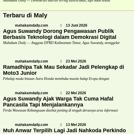
Mahakam Daily — Demokrasi daerah sering dibicarakan, tapi tidak selalu
Terbaru di Maly
mahakamdaily.com
13 Juni 2026
Agus Suwandy Dorong Pengawasan Publik
Berbasis Teknologi dalam Demokrasi Digital
Mahakam Daily — Anggota DPRD Kalimantan Timur, Agus Suwandy, menggelar
mahakamdaily.com
23 Mei 2026
Ramadhipa Tak Mau Sekadar Jadi Pelengkap di
Moto3 Junior
Pebalap muda binaan Astra Honda membuka musim balap Eropa dengan
mahakamdaily.com
22 Mei 2026
Agus Suwandy Ajak Warga Tak Cuma Hafal
Pancasila Tapi Menjalankannya
Perda Wawasan Kebangsaan disebut penting di tengah derasnya arus informasi
mahakamdaily.com
13 Mei 2026
Muh Anwar Terpilih Lagi Jadi Nahkoda Perkindo