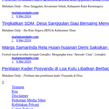
Mahakam Daily – Desa Sanggulan, Kecamatan Sebulu, Kabupaten Kutai Kartanegara
mahakamdaily.com
6 Mei 2024
Tingkatkan SDM, Desa Sanggulan Siap Bersaing Men
Mahakam Daily – Ibu Kota Negara (IKN) ke Kalimantan Timur
mahakamdaily.com
6 Mei 2024
Warga Samarinda Rela Hujan-hujanan Demi Saksikan
Festival musik tersebut bertajuk Gemafest. Mengangkat tema "Atmosfer Cinta", Gemafest
mahakamdaily.com
6 Mei 2024
Penilaian Kader Posyandu di Loa Kulu Libatkan Berbag
Mahakam Daily – Penilaian dan pembinaan kader Posyandu di Desa
Tentang
Kru
Disclaimer
Pedoman Media Siber
Kebijakan Privasi
Galeri Tulisan