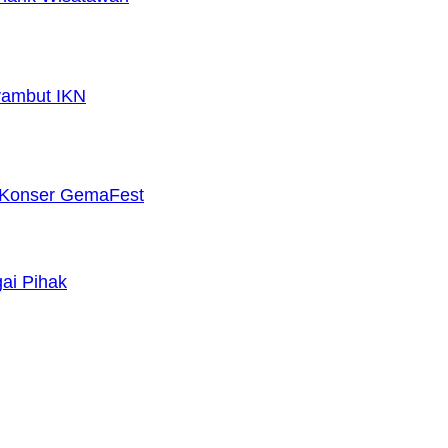
yambut IKN
 Konser GemaFest
ai Pihak