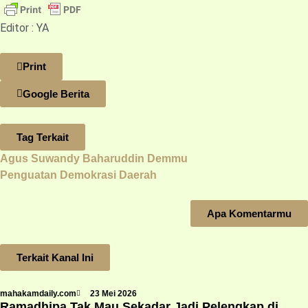
Editor : YA
Print
Google Berita
Tag Terkait
Agus Suwandy
Baharuddin Demmu
Penguatan Demokrasi Daerah
Apa Komentarmu
Terkait Kanal Ini
mahakamdaily.com
23 Mei 2026
Ramadhipa Tak Mau Sekadar Jadi Pelengkap di