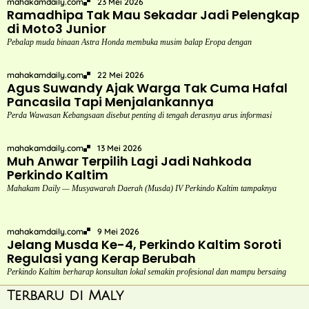
mahakamdaily.com
23 Mei 2026
Ramadhipa Tak Mau Sekadar Jadi Pelengkap
di Moto3 Junior
Pebalap muda binaan Astra Honda membuka musim balap Eropa dengan
mahakamdaily.com
22 Mei 2026
Agus Suwandy Ajak Warga Tak Cuma Hafal
Pancasila Tapi Menjalankannya
Perda Wawasan Kebangsaan disebut penting di tengah derasnya arus informasi
mahakamdaily.com
13 Mei 2026
Muh Anwar Terpilih Lagi Jadi Nahkoda
Perkindo Kaltim
Mahakam Daily — Musyawarah Daerah (Musda) IV Perkindo Kaltim tampaknya
mahakamdaily.com
9 Mei 2026
Jelang Musda Ke-4, Perkindo Kaltim Soroti
Regulasi yang Kerap Berubah
Perkindo Kaltim berharap konsultan lokal semakin profesional dan mampu bersaing
Terbaru di Maly