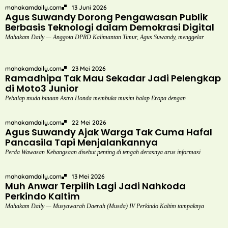
mahakamdaily.com
13 Juni 2026
Agus Suwandy Dorong Pengawasan Publik
Berbasis Teknologi dalam Demokrasi Digital
Mahakam Daily — Anggota DPRD Kalimantan Timur, Agus Suwandy, menggelar
mahakamdaily.com
23 Mei 2026
Ramadhipa Tak Mau Sekadar Jadi Pelengkap
di Moto3 Junior
Pebalap muda binaan Astra Honda membuka musim balap Eropa dengan
mahakamdaily.com
22 Mei 2026
Agus Suwandy Ajak Warga Tak Cuma Hafal
Pancasila Tapi Menjalankannya
Perda Wawasan Kebangsaan disebut penting di tengah derasnya arus informasi
mahakamdaily.com
13 Mei 2026
Muh Anwar Terpilih Lagi Jadi Nahkoda
Perkindo Kaltim
Mahakam Daily — Musyawarah Daerah (Musda) IV Perkindo Kaltim tampaknya