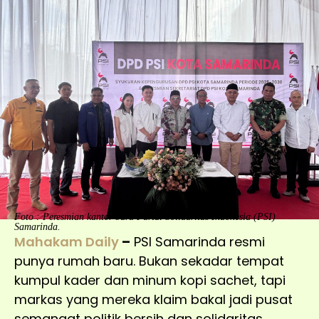
Foto : Peresmian kantor baru Partai Solidaritas Indonesia (PSI)
Samarinda.
Mahakam Daily
–
PSI Samarinda resmi
punya rumah baru. Bukan sekadar tempat
kumpul kader dan minum kopi sachet, tapi
markas yang mereka klaim bakal jadi pusat
semangat politik bersih dan solidaritas