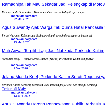
Ramadhipa Tak Mau Sekadar Jadi Pelengkap di Moto3
Pebalap muda binaan Astra Honda membuka musim balap Eropa dengan
mahakamdaily.com
22 Mei 2026
Agus Suwandy Ajak Warga Tak Cuma Hafal Pancasila 
Perda Wawasan Kebangsaan disebut penting di tengah derasnya arus informasi
mahakamdaily.com
13 Mei 2026
Muh Anwar Terpilih Lagi Jadi Nahkoda Perkindo Kaltim
Mahakam Daily — Musyawarah Daerah (Musda) IV Perkindo Kaltim tampaknya
mahakamdaily.com
9 Mei 2026
Jelang Musda Ke-4, Perkindo Kaltim Soroti Regulasi 
Perkindo Kaltim berharap konsultan lokal semakin profesional dan mampu bersaing
Terbaru di Maly
mahakamdaily.com
13 Juni 2026
Agus Suwandy Dorong Pengawasan Publik Berbasis Tek