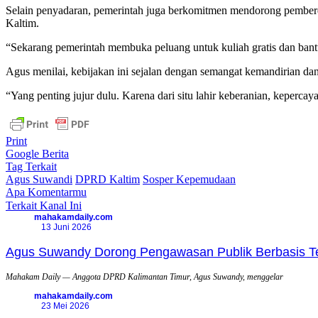
Selain penyadaran, pemerintah juga berkomitmen mendorong pemberd
Kaltim.
“Sekarang pemerintah membuka peluang untuk kuliah gratis dan ban
Agus menilai, kebijakan ini sejalan dengan semangat kemandirian da
“Yang penting jujur dulu. Karena dari situ lahir keberanian, keperca
Print
Google Berita
Tag Terkait
Agus Suwandi
DPRD Kaltim
Sosper Kepemudaan
Apa Komentarmu
Terkait Kanal Ini
mahakamdaily.com
13 Juni 2026
Agus Suwandy Dorong Pengawasan Publik Berbasis Tek
Mahakam Daily — Anggota DPRD Kalimantan Timur, Agus Suwandy, menggelar
mahakamdaily.com
23 Mei 2026