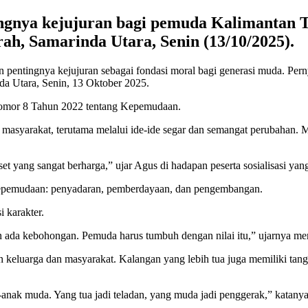
ngnya kejujuran bagi pemuda Kalimantan T
, Samarinda Utara, Senin (13/10/2025).
tingnya kejujuran sebagai fondasi moral bagi generasi muda. Pernya
da Utara, Senin, 13 Oktober 2025.
 Nomor 8 Tahun 2022 tentang Kepemudaan.
yarakat, terutama melalui ide-ide segar dan semangat perubahan. Men
 yang sangat berharga,” ujar Agus di hadapan peserta sosialisasi ya
Kepemudaan: penyadaran, pemberdayaan, dan pengembangan.
 karakter.
gan ada kebohongan. Pemuda harus tumbuh dengan nilai itu,” ujarnya m
eran keluarga dan masyarakat. Kalangan yang lebih tua juga memiliki t
k-anak muda. Yang tua jadi teladan, yang muda jadi penggerak,” katanya