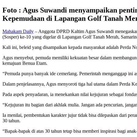
Foto : Agus Suwandi menyampaikan penti
Kepemudaan di Lapangan Golf Tanah Merah
Mahakam Daily
– Anggota DPRD Kaltim Agus Suwandi menegaskan pen
(Sosper) ke-10 yang digelar di Lapangan Golf Tanah Merah, Samarin
Kali ini, beleid yang disampaikan kepada masyarakat adalah Perda
Agus menyebut, pemuda memiliki kekuatan besar dalam membangun mas
kemajuan Benua Etam.
“Pemuda punya banyak ide cemerlang. Pemerintah menganggap ini aset
Dalam penjelasannya, Agus menyoroti tiga hal utama dalam Perda 
Pada aspek penyadaran, ia menekankan nilai kejujuran sebagai fondasi
“Kejujuran itu bagian dari akhlak mulia. Jangan ada pencurian, jan
Ia menilai, pembentukan karakter jujur tidak bisa dilepaskan dari p
30 tahun.
“Bapak-bapak di atas 30 tahun tetap bisa memberi inspirasi bagi ana