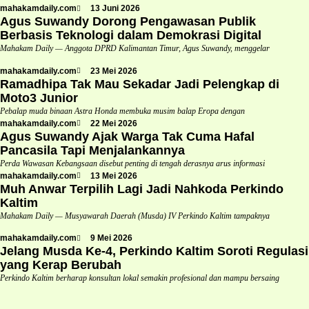
mahakamdaily.com
13 Juni 2026
Agus Suwandy Dorong Pengawasan Publik
Berbasis Teknologi dalam Demokrasi Digital
Mahakam Daily — Anggota DPRD Kalimantan Timur, Agus Suwandy, menggelar
mahakamdaily.com
23 Mei 2026
Ramadhipa Tak Mau Sekadar Jadi Pelengkap di
Moto3 Junior
Pebalap muda binaan Astra Honda membuka musim balap Eropa dengan
mahakamdaily.com
22 Mei 2026
Agus Suwandy Ajak Warga Tak Cuma Hafal
Pancasila Tapi Menjalankannya
Perda Wawasan Kebangsaan disebut penting di tengah derasnya arus informasi
mahakamdaily.com
13 Mei 2026
Muh Anwar Terpilih Lagi Jadi Nahkoda Perkindo
Kaltim
Mahakam Daily — Musyawarah Daerah (Musda) IV Perkindo Kaltim tampaknya
mahakamdaily.com
9 Mei 2026
Jelang Musda Ke-4, Perkindo Kaltim Soroti Regulasi
yang Kerap Berubah
Perkindo Kaltim berharap konsultan lokal semakin profesional dan mampu bersaing