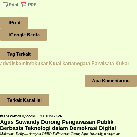
Print
Google Berita
Tag Terkait
advdiskominfokukar
Kutai kartanegara
Parwisata Kukar
Apa Komentarmu
Terkait Kanal Ini
mahakamdaily.com
13 Juni 2026
Agus Suwandy Dorong Pengawasan Publik
Berbasis Teknologi dalam Demokrasi Digital
Mahakam Daily — Anggota DPRD Kalimantan Timur, Agus Suwandy, menggelar