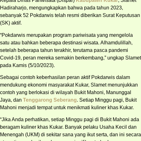
Kepala Dinas Pariwisata (Dispar)
Kabupaten Kukar
, Slamet
Hadiraharjo, mengungkapkan bahwa pada tahun 2023,
sebanyak 52 Pokdarwis telah resmi diberikan Surat Keputusan
(SK) aktif.
“Pokdarwis merupakan program pariwisata yang mengelola
satu atau bahkan beberapa destinasi wisata. Alhamdulillah,
setelah beberapa tahun terakhir, terutama pasca pandemi
Covid-19, peran mereka semakin berkembang,” ungkap Slamet
pada Kamis (5/10/2023).
Sebagai contoh keberhasilan peran aktif Pokdarwis dalam
mendukung ekonomi masyarakat Kukar, Slamet menunjukkan
contoh yang berlokasi di wilayah Bukit Mahoni, Manunggal
Jaya, dan
Tenggarong Seberang
. Setiap Minggu pagi, Bukit
Mahoni menjadi tempat untuk menikmati kuliner khas Kukar.
“Jika Anda perhatikan, setiap Minggu pagi di Bukit Mahoni ada
beragam kuliner khas Kukar. Banyak pelaku Usaha Kecil dan
Menengah (UKM) di sekitar sana yang ikut serta, dan ini secara