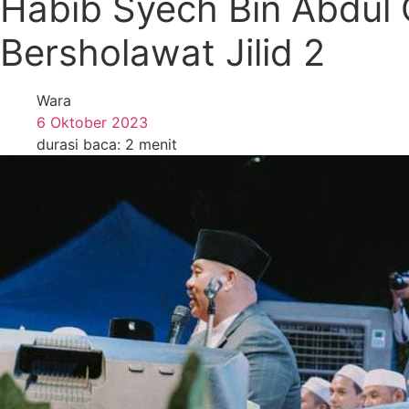
Habib Syech Bin Abdul 
Bersholawat Jilid 2
Wara
6 Oktober 2023
durasi baca: 2 menit