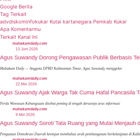
Google Berita
Tag Terkait
advdiskominfokukar
Kutai kartanegara
Pemkab Kukar
Apa Komentarmu
Terkait Kanal Ini
mahakamdaily.com
13 Juni 2026
Agus Suwandy Dorong Pengawasan Publik Berbasis Tek
Mahakam Daily — Anggota DPRD Kalimantan Timur, Agus Suwandy, menggelar
mahakamdaily.com
22 Mei 2026
Agus Suwandy Ajak Warga Tak Cuma Hafal Pancasila T
Perda Wawasan Kebangsaan disebut penting di tengah derasnya arus informasi
mahakamdaily.com
9 Mei 2026
Agus Suwandy Soroti Tata Ruang yang Mulai Menjauh 
Penguatan Demokrasi Daerah keempat membahas arah pembangunan berkelanjutan di Kali
mahakamdaily.com