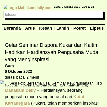
Sabtu, 8 Agustus 2026 |
Jam 22:21
Beranda
Arus
Kesah
Lamin
Potret
Lipsus
Gelar Seminar Dispora Kukar dan Kaltim
Hadirkan Hardiansyah Pengusaha Muda
yang Menginspirasi
Wara
6 Oktober 2023
durasi baca: 2 menit
Foto : Sesi Foto Bersama Usai Seminar Kewirausahaan. (Ist)
Mahakam Daily
– Hardiansyah, seorang
pengusaha muda yang berasal dari
Kutai
Kartaneg
ara
(Kukar), telah memberikan inspirasi