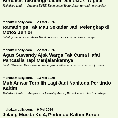
Berbasis Teknologi dalam Demokrasi Digital
Mahakam Daily — Anggota DPRD Kalimantan Timur, Agus Suwandy, menggelar
mahakamdaily.com
23 Mei 2026
Ramadhipa Tak Mau Sekadar Jadi Pelengkap di
Moto3 Junior
Pebalap muda binaan Astra Honda membuka musim balap Eropa dengan
mahakamdaily.com
22 Mei 2026
Agus Suwandy Ajak Warga Tak Cuma Hafal
Pancasila Tapi Menjalankannya
Perda Wawasan Kebangsaan disebut penting di tengah derasnya arus informasi
mahakamdaily.com
13 Mei 2026
Muh Anwar Terpilih Lagi Jadi Nahkoda Perkindo
Kaltim
Mahakam Daily — Musyawarah Daerah (Musda) IV Perkindo Kaltim tampaknya
mahakamdaily.com
9 Mei 2026
Jelang Musda Ke-4, Perkindo Kaltim Soroti