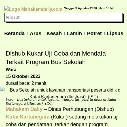
Minggu, 9 Agustus 2026 |
Jam 18:57
Beranda
Arus
Kesah
Lamin
Potret
Lipsus
Dishub Kukar Uji Coba dan Mendata
Terkait Program Bus Sekolah
Wara
15 Oktober 2023
durasi baca: 2 menit
Foto : Bus Sekolah untuk layanan transportasi peserta didik di Kutai
Kartanegara (Ilustrasi). (IST)
Mahakam Daily
– Dinas Perhubungan (Dishub)
Kutai Kartanegara
(Kukar) sedang melakukan uji
coba dan pendataan, terkait dengan program