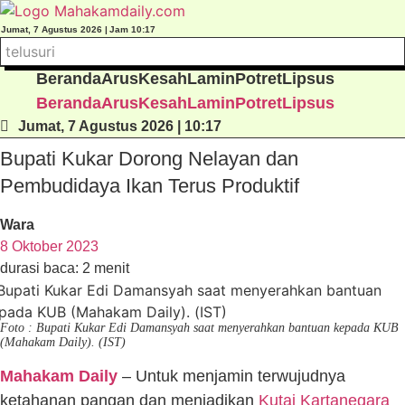
Lewati
ke
Jumat, 7 Agustus 2026 |
Jam 10:17
konten
Beranda
Arus
Kesah
Lamin
Potret
Lipsus
Beranda
Arus
Kesah
Lamin
Potret
Lipsus
Jumat, 7 Agustus 2026 | 10:17
Bupati Kukar Dorong Nelayan dan
Pembudidaya Ikan Terus Produktif
Wara
8 Oktober 2023
durasi baca: 2 menit
Foto : Bupati Kukar Edi Damansyah saat menyerahkan bantuan kepada KUB
(Mahakam Daily). (IST)
Mahakam Daily
– Untuk menjamin terwujudnya
ketahanan pangan dan menjadikan
Kutai Kartanegara