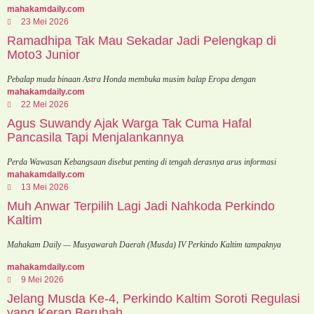
mahakamdaily.com
23 Mei 2026
Ramadhipa Tak Mau Sekadar Jadi Pelengkap di
Moto3 Junior
Pebalap muda binaan Astra Honda membuka musim balap Eropa dengan
mahakamdaily.com
22 Mei 2026
Agus Suwandy Ajak Warga Tak Cuma Hafal
Pancasila Tapi Menjalankannya
Perda Wawasan Kebangsaan disebut penting di tengah derasnya arus informasi
mahakamdaily.com
13 Mei 2026
Muh Anwar Terpilih Lagi Jadi Nahkoda Perkindo
Kaltim
Mahakam Daily — Musyawarah Daerah (Musda) IV Perkindo Kaltim tampaknya
mahakamdaily.com
9 Mei 2026
Jelang Musda Ke-4, Perkindo Kaltim Soroti Regulasi
yang Kerap Berubah