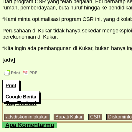
Dari program CSR yang telah berjalan, Edi berharap
rumah, pemberdayaan, buta huruf hingga ke pendidika
“Kami minta optimalisasi program CSR ini, yang dikola
Perusahaan di Kukar tidak hanya sekedar mengeksplo
perekonomian di Kukar.
“Kita ingin ada pembangunan di Kukar, bukan hanya i
[adv]
Print
Google Berita
Tag Terkait
advdiskominfokukar
Bupati Kukar
CSR
Diskominfo
Apa Komentarmu