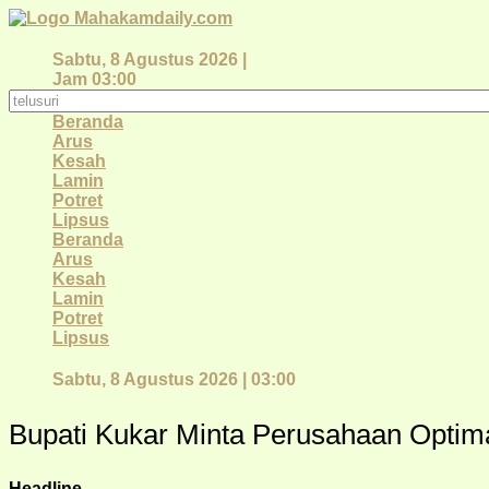
Lewati
ke
konten
Sabtu, 8 Agustus 2026 |
Jam 03:00
Beranda
Arus
Kesah
Lamin
Potret
Lipsus
Beranda
Arus
Kesah
Lamin
Potret
Lipsus
Sabtu, 8 Agustus 2026 | 03:00
Bupati Kukar Minta Perusahaan Opti
Headline