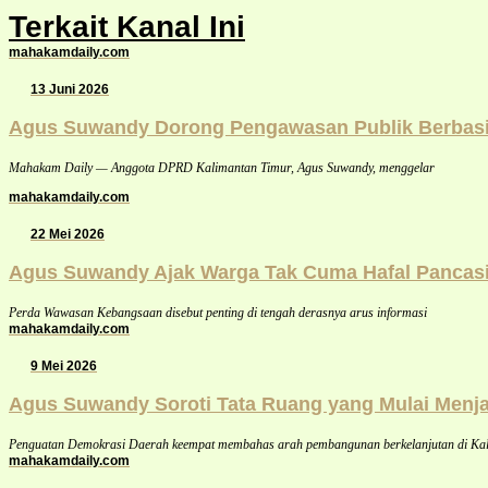
Terkait Kanal Ini
mahakamdaily.com
13 Juni 2026
Agus Suwandy Dorong Pengawasan Publik Berbasis
Mahakam Daily — Anggota DPRD Kalimantan Timur, Agus Suwandy, menggelar
mahakamdaily.com
22 Mei 2026
Agus Suwandy Ajak Warga Tak Cuma Hafal Pancasi
Perda Wawasan Kebangsaan disebut penting di tengah derasnya arus informasi
mahakamdaily.com
9 Mei 2026
Agus Suwandy Soroti Tata Ruang yang Mulai Menj
Penguatan Demokrasi Daerah keempat membahas arah pembangunan berkelanjutan di Ka
mahakamdaily.com