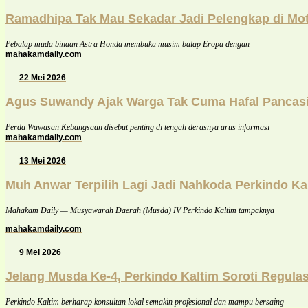
Ramadhipa Tak Mau Sekadar Jadi Pelengkap di Mot
Pebalap muda binaan Astra Honda membuka musim balap Eropa dengan
mahakamdaily.com
22 Mei 2026
Agus Suwandy Ajak Warga Tak Cuma Hafal Pancasi
Perda Wawasan Kebangsaan disebut penting di tengah derasnya arus informasi
mahakamdaily.com
13 Mei 2026
Muh Anwar Terpilih Lagi Jadi Nahkoda Perkindo Ka
Mahakam Daily — Musyawarah Daerah (Musda) IV Perkindo Kaltim tampaknya
mahakamdaily.com
9 Mei 2026
Jelang Musda Ke-4, Perkindo Kaltim Soroti Regula
Perkindo Kaltim berharap konsultan lokal semakin profesional dan mampu bersaing