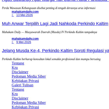
Perda Wawasan Kebangsaan disebut penting di tengah derasnya arus informasi
mahakamdaily.com
13 Mei 2026
Muh Anwar Terpilih Lagi Jadi Nahkoda Perkindo Kaltim
Mahakam Daily — Musyawarah Daerah (Musda) IV Perkindo Kaltim tampaknya
mahakamdaily.com
9 Mei 2026
Jelang Musda Ke-4, Perkindo Kaltim Soroti Regulasi 
Perkindo Kaltim berharap konsultan lokal semakin profesional dan mampu bersaing
Tentang
Kru
Disclaimer
Pedoman Media Siber
Kebijakan Privasi
Galeri Tulisan
Tentang
Kru
Disclaimer
Pedoman Media Siber
Kebijakan Privasi