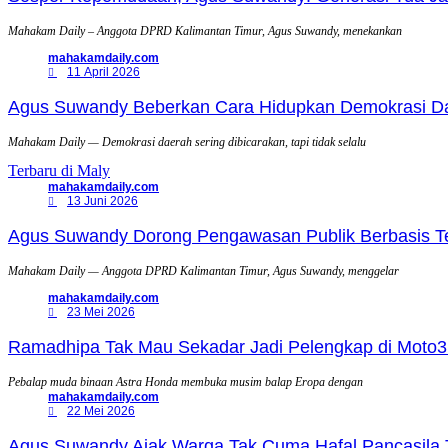
Mahakam Daily – Anggota DPRD Kalimantan Timur, Agus Suwandy, menekankan
mahakamdaily.com
11 April 2026
Agus Suwandy Beberkan Cara Hidupkan Demokrasi Daera
Mahakam Daily — Demokrasi daerah sering dibicarakan, tapi tidak selalu
Terbaru di Maly
mahakamdaily.com
13 Juni 2026
Agus Suwandy Dorong Pengawasan Publik Berbasis Tek
Mahakam Daily — Anggota DPRD Kalimantan Timur, Agus Suwandy, menggelar
mahakamdaily.com
23 Mei 2026
Ramadhipa Tak Mau Sekadar Jadi Pelengkap di Moto3
Pebalap muda binaan Astra Honda membuka musim balap Eropa dengan
mahakamdaily.com
22 Mei 2026
Agus Suwandy Ajak Warga Tak Cuma Hafal Pancasila 