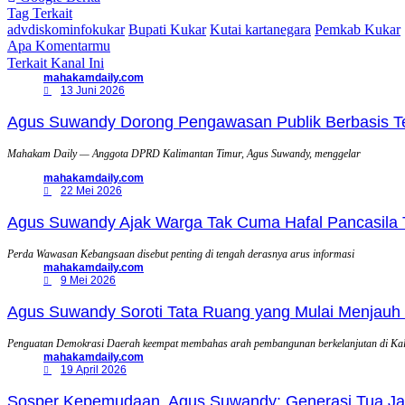
Tag Terkait
advdiskominfokukar
Bupati Kukar
Kutai kartanegara
Pemkab Kukar
Apa Komentarmu
Terkait Kanal Ini
mahakamdaily.com
13 Juni 2026
Agus Suwandy Dorong Pengawasan Publik Berbasis Tek
Mahakam Daily — Anggota DPRD Kalimantan Timur, Agus Suwandy, menggelar
mahakamdaily.com
22 Mei 2026
Agus Suwandy Ajak Warga Tak Cuma Hafal Pancasila 
Perda Wawasan Kebangsaan disebut penting di tengah derasnya arus informasi
mahakamdaily.com
9 Mei 2026
Agus Suwandy Soroti Tata Ruang yang Mulai Menjauh 
Penguatan Demokrasi Daerah keempat membahas arah pembangunan berkelanjutan di Ka
mahakamdaily.com
19 April 2026
Sosper Kepemudaan, Agus Suwandy: Generasi Tua Jadi