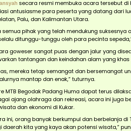
secara resmi membuka acara tersebut di
mansyah
iasi antusiasme para peserta yang datang dari lu
latan, Palu, dan Kalimantan Utara.
 semua pihak yang telah mendukung suksesnya aca
elalu ditunggu-tunggu oleh para pecinta sepeda,” 
ra goweser sangat puas dengan jalur yang disedi
warkan tantangan dan keindahan alam yang khas 
as, mereka tetap semangat dan bersemangat unt
 jalurnya mantap dan enak,” tuturnya.
re MTB Begodak Padang Huma dapat terus dilaks
agai ajang olahraga dan rekreasi, acara ini juga b
wisata dan ekonomi di Kukar.
 ini, orang banyak berkumpul dan berbelanja di T
 daerah kita yang kaya akan potensi wisata,” pu