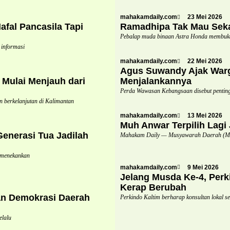
mahakamdaily.com
23 Mei 2026
fal Pancasila Tapi
Ramadhipa Tak Mau Seka
Pebalap muda binaan Astra Honda membuk
 informasi
mahakamdaily.com
22 Mei 2026
Agus Suwandy Ajak Warg
Mulai Menjauh dari
Menjalankannya
Perda Wawasan Kebangsaan disebut penting 
berkelanjutan di Kalimantan
mahakamdaily.com
13 Mei 2026
Muh Anwar Terpilih Lagi
nerasi Tua Jadilah
Mahakam Daily — Musyawarah Daerah (Mus
 menekankan
mahakamdaily.com
9 Mei 2026
Jelang Musda Ke-4, Perk
Kerap Berubah
n Demokrasi Daerah
Perkindo Kaltim berharap konsultan lokal 
elalu