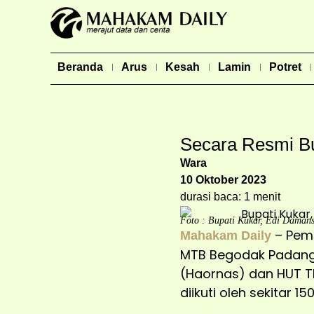
Beranda
Arus
Kesah
Lamin
Potret
Secara Resmi B
Wara
10 Oktober 2023
durasi baca: 1 menit
Foto : Bupati Kukar, Edi Dama
– Pem
Mahakam Daily
MTB Begodak Padang 
(Haornas) dan HUT TN
diikuti oleh sekitar 