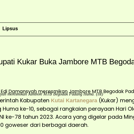
Lipsus
upati Kukar Buka Jambore MTB Bego
nsyah meresmikan Jambore MTB Begodak Padang Huma. (Ist)
erintah Kabupaten
(Kukar) men
Kutai Kartanegara
Huma ke-10, sebagai rangkaian perayaan Hari Ol
I ke-78 tahun 2023. Acara yang digelar pada Ming
1500 goweser dari berbagai daerah.