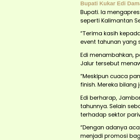
Bupati Kukar Edi Da
Bupati. Ia mengapres
seperti Kalimantan Se
“Terima kasih kepada
event tahunan yang s
Edi menambahkan, pa
Jalur tersebut mena
“Meskipun cuaca pan
finish. Mereka bilang
Edi berharap, Jambo
tahunnya. Selain seb
terhadap sektor pari
“Dengan adanya acara
menjadi promosi bagi