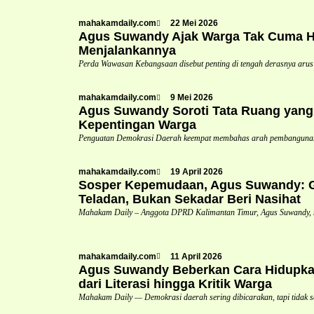
mahakamdaily.com
22 Mei 2026
Agus Suwandy Ajak Warga Tak Cuma Ha
Menjalankannya
Perda Wawasan Kebangsaan disebut penting di tengah derasnya arus
mahakamdaily.com
9 Mei 2026
Agus Suwandy Soroti Tata Ruang yang 
Kepentingan Warga
Penguatan Demokrasi Daerah keempat membahas arah pembangunan 
mahakamdaily.com
19 April 2026
Sosper Kepemudaan, Agus Suwandy: Ge
Teladan, Bukan Sekadar Beri Nasihat
Mahakam Daily – Anggota DPRD Kalimantan Timur, Agus Suwandy,
mahakamdaily.com
11 April 2026
Agus Suwandy Beberkan Cara Hidupka
dari Literasi hingga Kritik Warga
Mahakam Daily — Demokrasi daerah sering dibicarakan, tapi tidak s