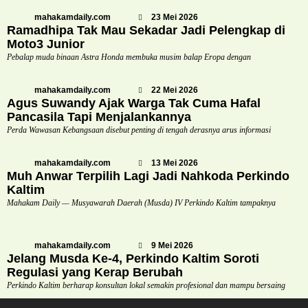
mahakamdaily.com
23 Mei 2026
Ramadhipa Tak Mau Sekadar Jadi Pelengkap di
Moto3 Junior
Pebalap muda binaan Astra Honda membuka musim balap Eropa dengan
mahakamdaily.com
22 Mei 2026
Agus Suwandy Ajak Warga Tak Cuma Hafal
Pancasila Tapi Menjalankannya
Perda Wawasan Kebangsaan disebut penting di tengah derasnya arus informasi
mahakamdaily.com
13 Mei 2026
Muh Anwar Terpilih Lagi Jadi Nahkoda Perkindo
Kaltim
Mahakam Daily — Musyawarah Daerah (Musda) IV Perkindo Kaltim tampaknya
mahakamdaily.com
9 Mei 2026
Jelang Musda Ke-4, Perkindo Kaltim Soroti
Regulasi yang Kerap Berubah
Perkindo Kaltim berharap konsultan lokal semakin profesional dan mampu bersaing