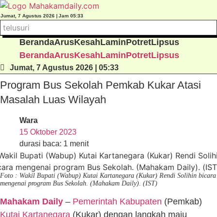
Lewati
ke
Jumat, 7 Agustus 2026 |
Jam 05:33
konten
Beranda
Arus
Kesah
Lamin
Potret
Lipsus
Beranda
Arus
Kesah
Lamin
Potret
Lipsus
Jumat, 7 Agustus 2026 | 05:33
Program Bus Sekolah Pemkab Kukar Atasi
Masalah Luas Wilayah
Wara
15 Oktober 2023
durasi baca: 1 menit
Foto : Wakil Bupati (Wabup) Kutai Kartanegara (Kukar) Rendi Solihin bicara
mengenai program Bus Sekolah. (Mahakam Daily). (IST)
Mahakam Daily
–
Pemerintah Kabupaten
(Pemkab)
Kutai Kartanegara
(Kukar) dengan langkah maju