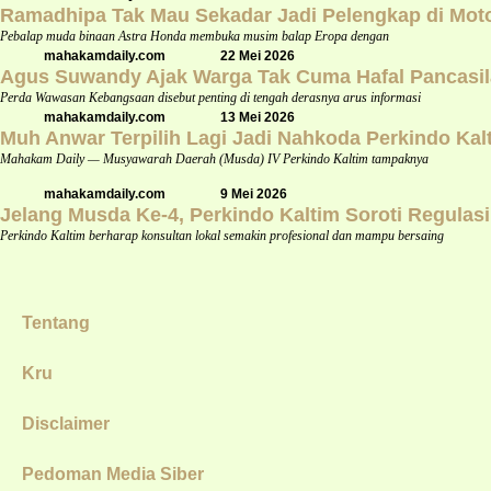
Ramadhipa Tak Mau Sekadar Jadi Pelengkap di Mot
Pebalap muda binaan Astra Honda membuka musim balap Eropa dengan
mahakamdaily.com
22 Mei 2026
Agus Suwandy Ajak Warga Tak Cuma Hafal Pancasil
Perda Wawasan Kebangsaan disebut penting di tengah derasnya arus informasi
mahakamdaily.com
13 Mei 2026
Muh Anwar Terpilih Lagi Jadi Nahkoda Perkindo Kal
Mahakam Daily — Musyawarah Daerah (Musda) IV Perkindo Kaltim tampaknya
mahakamdaily.com
9 Mei 2026
Jelang Musda Ke-4, Perkindo Kaltim Soroti Regulas
Perkindo Kaltim berharap konsultan lokal semakin profesional dan mampu bersaing
Tentang
Kru
Disclaimer
Pedoman Media Siber