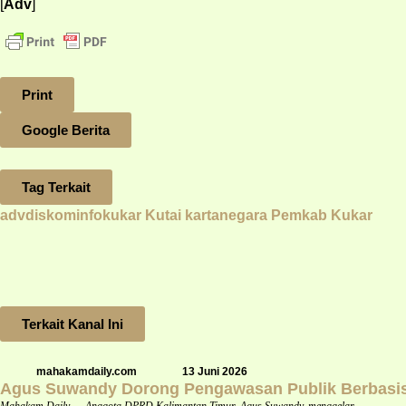
[
Adv
]
Print
Google Berita
Tag Terkait
advdiskominfokukar
Kutai kartanegara
Pemkab Kukar
Terkait Kanal Ini
mahakamdaily.com
13 Juni 2026
Agus Suwandy Dorong Pengawasan Publik Berbasis 