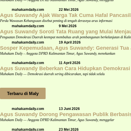
Mahakam Daily — Anggota DPRD Kalimantan Timur, Agus Suwandy, menggelar
mahakamdaily.com
22 Mei 2026
Agus Suwandy Ajak Warga Tak Cuma Hafal Pancasil
Perda Wawasan Kebangsaan disebut penting di tengah derasnya arus informasi
mahakamdaily.com
9 Mei 2026
Agus Suwandy Soroti Tata Ruang yang Mulai Menja
Penguatan Demokrasi Daerah keempat membahas arah pembangunan berkelanjutan di Kali
mahakamdaily.com
19 April 2026
Sosper Kepemudaan, Agus Suwandy: Generasi Tua Ja
Mahakam Daily – Anggota DPRD Kalimantan Timur, Agus Suwandy, menekankan
mahakamdaily.com
11 April 2026
Agus Suwandy Beberkan Cara Hidupkan Demokrasi Da
Mahakam Daily — Demokrasi daerah sering dibicarakan, tapi tidak selalu
Terbaru di Maly
mahakamdaily.com
13 Juni 2026
Agus Suwandy Dorong Pengawasan Publik Berbasis 
Mahakam Daily — Anggota DPRD Kalimantan Timur, Agus Suwandy, menggelar
mahakamdaily.com
23 Mei 2026