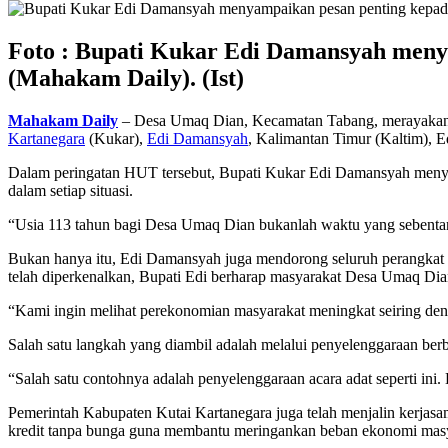
Foto : Bupati Kukar Edi Damansyah meny
(Mahakam Daily). (Ist)
Mahakam Daily
– Desa Umaq Dian, Kecamatan Tabang, merayakan 
Kartanegara
(Kukar),
Edi Damansyah
, Kalimantan Timur (Kaltim), E
Dalam peringatan HUT tersebut, Bupati Kukar Edi Damansyah menya
dalam setiap situasi.
“Usia 113 tahun bagi Desa Umaq Dian bukanlah waktu yang sebentar
Bukan hanya itu, Edi Damansyah juga mendorong seluruh perangkat
telah diperkenalkan, Bupati Edi berharap masyarakat Desa Umaq Di
“Kami ingin melihat perekonomian masyarakat meningkat seiring de
Salah satu langkah yang diambil adalah melalui penyelenggaraan be
“Salah satu contohnya adalah penyelenggaraan acara adat seperti in
Pemerintah Kabupaten Kutai Kartanegara juga telah menjalin kerjas
kredit tanpa bunga guna membantu meringankan beban ekonomi masy