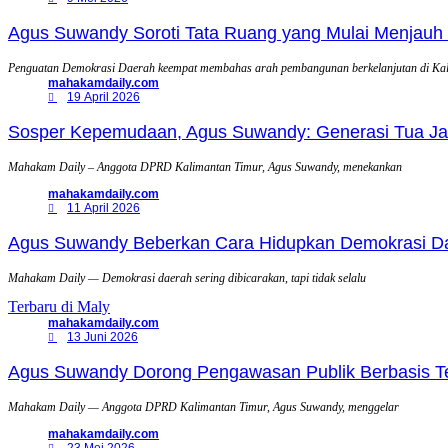
Agus Suwandy Soroti Tata Ruang yang Mulai Menjauh 
Penguatan Demokrasi Daerah keempat membahas arah pembangunan berkelanjutan di Ka
mahakamdaily.com
19 April 2026
Sosper Kepemudaan, Agus Suwandy: Generasi Tua Jadi
Mahakam Daily – Anggota DPRD Kalimantan Timur, Agus Suwandy, menekankan
mahakamdaily.com
11 April 2026
Agus Suwandy Beberkan Cara Hidupkan Demokrasi Daera
Mahakam Daily — Demokrasi daerah sering dibicarakan, tapi tidak selalu
Terbaru di Maly
mahakamdaily.com
13 Juni 2026
Agus Suwandy Dorong Pengawasan Publik Berbasis Tek
Mahakam Daily — Anggota DPRD Kalimantan Timur, Agus Suwandy, menggelar
mahakamdaily.com