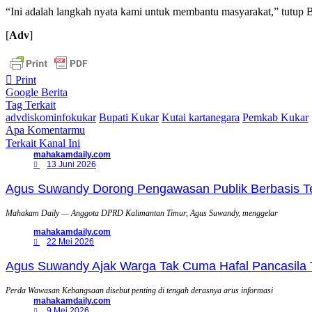
“Ini adalah langkah nyata kami untuk membantu masyarakat,” tutup B
[
Adv
]
Print
Google Berita
Tag Terkait
advdiskominfokukar
Bupati Kukar
Kutai kartanegara
Pemkab Kukar
Apa Komentarmu
Terkait Kanal Ini
mahakamdaily.com
13 Juni 2026
Agus Suwandy Dorong Pengawasan Publik Berbasis Tek
Mahakam Daily — Anggota DPRD Kalimantan Timur, Agus Suwandy, menggelar
mahakamdaily.com
22 Mei 2026
Agus Suwandy Ajak Warga Tak Cuma Hafal Pancasila 
Perda Wawasan Kebangsaan disebut penting di tengah derasnya arus informasi
mahakamdaily.com
9 Mei 2026