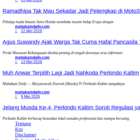
23 Mei 2026
Ramadhipa Tak Mau Sekadar Jadi Pelengkap di Moto3
Pebalap muda binaan Astra Honda membuka musim balap Eropa dengan
mahakamdaily.com
22 Mei 2026
Agus Suwandy Ajak Warga Tak Cuma Hafal Pancasila 
Perda Wawasan Kebangsaan disebut penting di tengah derasnya arus informasi
mahakamdaily.com
13 Mei 2026
Muh Anwar Terpilih Lagi Jadi Nahkoda Perkindo Kaltim
Mahakam Daily — Musyawarah Daerah (Musda) IV Perkindo Kaltim tampaknya
mahakamdaily.com
9 Mei 2026
Jelang Musda Ke-4, Perkindo Kaltim Soroti Regulasi 
Perkindo Kaltim berharap konsultan lokal semakin profesional dan mampu bersaing
Tentang
Kru
Disclaimer