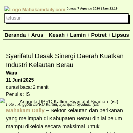
Jumat, 7 Agustus 2026 |
Jam 22:19
Beranda
Arus
Kesah
Lamin
Potret
Lipsus
Syarifatul Desak Sinergi Daerah Kuatkan
Industri Kelautan Berau
Wara
11 Juni 2025
durasi baca: 2 menit
Penulis : IS
Foto : Anggota DPRD Kaltim, Syarifatul Syadiah. (ist)
Mahakam Daily
–
Sektor kelautan dan perikanan
yang melimpah di Kabupaten Berau dinilai belum
mampu dikelola secara maksimal untuk