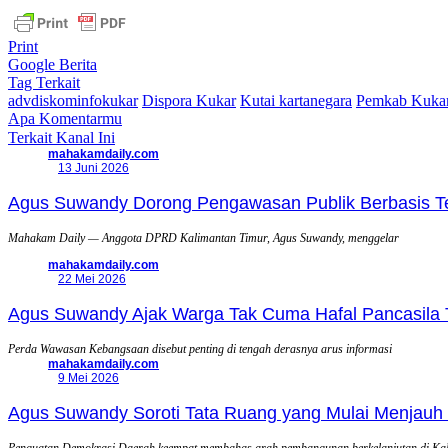
Print
Google Berita
Tag Terkait
advdiskominfokukar
Dispora Kukar
Kutai kartanegara
Pemkab Kuka
Apa Komentarmu
Terkait Kanal Ini
mahakamdaily.com
13 Juni 2026
Agus Suwandy Dorong Pengawasan Publik Berbasis Tek
Mahakam Daily — Anggota DPRD Kalimantan Timur, Agus Suwandy, menggelar
mahakamdaily.com
22 Mei 2026
Agus Suwandy Ajak Warga Tak Cuma Hafal Pancasila 
Perda Wawasan Kebangsaan disebut penting di tengah derasnya arus informasi
mahakamdaily.com
9 Mei 2026
Agus Suwandy Soroti Tata Ruang yang Mulai Menjauh 