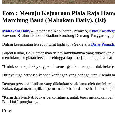
Foto : Menuju Kejuaraan Piala Raja Ham
Marching Band (Mahakam Daily). (Ist)
Mahakam Daily
– Pemerintah Kabupaten (Pemkab)
Kutai Kartaneg
Buwono X tahun 2023, di Stadion Rondong Demang Tenggarong, pad
Dalam kesempatan tersebut, turut hadir juga Sekretaris
Dinas Pemuda
Bupati Kukar, Edi Damansyah dalam sambutannya yang dibacakan ole
mendukung kegiatan tersebut sehingga dapat berjalan dengan lancar.
“Untuk semua pihak yang penuh semangat dan mampu untuk bekerjas
Dirinya juga berpesan kepada kontingen yang berlaga, untuk selalu 
Dengan persiapan latihan yang dilakukan sejak lama oleh tim Marchi
Kukar, dapat menampilkan permainan terbaik, dan berhasil meraih pre
“Kami dari Pemkab Kukar berkomitmen, untuk terus melakukan pemb
Band ini,” pungkasnya.
[
Adv
]