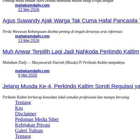
Pebalap muda binaan Astra Honda membuka musim balap Eropa dengan
mahakamdaily.com
22 Mei 2026
Agus Suwandy Ajak Warga Tak Cuma Hafal Pancasila 
Perda Wawasan Kebangsaan disebut penting di tengah derasnya arus informasi
mahakamdaily.com
13 Mei 2026
Muh Anwar Terpilih Lagi Jadi Nahkoda Perkindo Kaltim
Mahakam Daily — Musyawarah Daerah (Musda) IV Perkindo Kaltim tampaknya
mahakamdaily.com
9 Mei 2026
Jelang Musda Ke-4, Perkindo Kaltim Soroti Regulasi 
Perkindo Kaltim berharap konsultan lokal semakin profesional dan mampu bersaing
Tentang
Kru
Disclaimer
Pedoman Media Siber
Kebijakan Privasi
Galeri Tulisan
Tentang