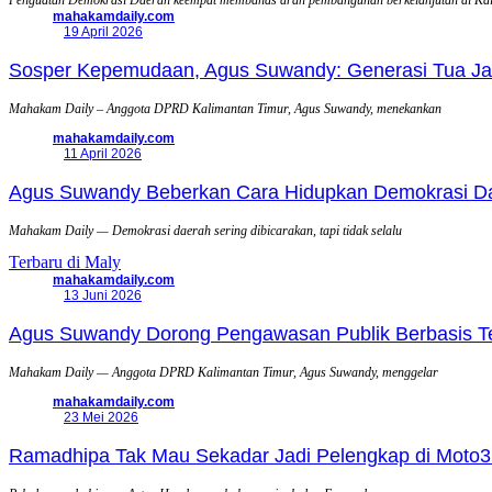
Penguatan Demokrasi Daerah keempat membahas arah pembangunan berkelanjutan di Ka
mahakamdaily.com
19 April 2026
Sosper Kepemudaan, Agus Suwandy: Generasi Tua Jadi
Mahakam Daily – Anggota DPRD Kalimantan Timur, Agus Suwandy, menekankan
mahakamdaily.com
11 April 2026
Agus Suwandy Beberkan Cara Hidupkan Demokrasi Daera
Mahakam Daily — Demokrasi daerah sering dibicarakan, tapi tidak selalu
Terbaru di Maly
mahakamdaily.com
13 Juni 2026
Agus Suwandy Dorong Pengawasan Publik Berbasis Tek
Mahakam Daily — Anggota DPRD Kalimantan Timur, Agus Suwandy, menggelar
mahakamdaily.com
23 Mei 2026
Ramadhipa Tak Mau Sekadar Jadi Pelengkap di Moto3