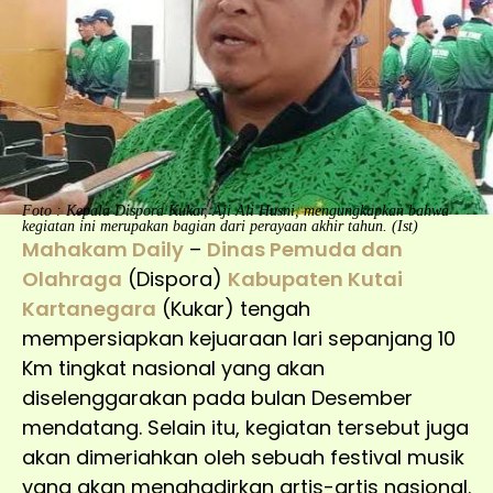
Foto : Kepala Dispora Kukar, Aji Ali Husni, mengungkapkan bahwa
kegiatan ini merupakan bagian dari perayaan akhir tahun. (Ist)
Mahakam Daily
–
Dinas Pemuda dan
Olahraga
(Dispora)
Kabupaten Kutai
Kartanegara
(Kukar) tengah
mempersiapkan kejuaraan lari sepanjang 10
Km tingkat nasional yang akan
diselenggarakan pada bulan Desember
mendatang. Selain itu, kegiatan tersebut juga
akan dimeriahkan oleh sebuah festival musik
yang akan menghadirkan artis-artis nasional.