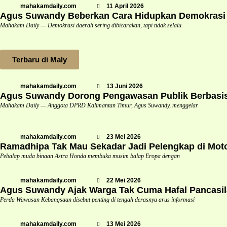
mahakamdaily.com
11 April 2026
Agus Suwandy Beberkan Cara Hidupkan Demokrasi Da
Mahakam Daily — Demokrasi daerah sering dibicarakan, tapi tidak selalu
Terbaru di Maly
mahakamdaily.com
13 Juni 2026
Agus Suwandy Dorong Pengawasan Publik Berbasis 
Mahakam Daily — Anggota DPRD Kalimantan Timur, Agus Suwandy, menggelar
mahakamdaily.com
23 Mei 2026
Ramadhipa Tak Mau Sekadar Jadi Pelengkap di Mot
Pebalap muda binaan Astra Honda membuka musim balap Eropa dengan
mahakamdaily.com
22 Mei 2026
Agus Suwandy Ajak Warga Tak Cuma Hafal Pancasil
Perda Wawasan Kebangsaan disebut penting di tengah derasnya arus informasi
mahakamdaily.com
13 Mei 2026