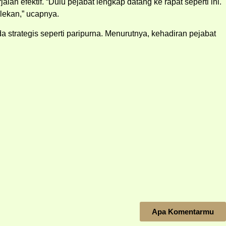
n efektif. “Dulu pejabat lengkap datang ke rapat seperti ini.
lekan,” ucapnya.
strategis seperti paripurna. Menurutnya, kehadiran pejabat
Apa Komentarmu