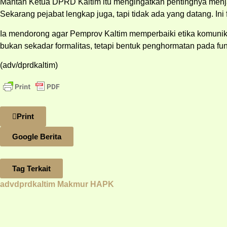
Mantan Ketua DPRD Kaltim itu mengingatkan pentingnya menjaga 
Sekarang pejabat lengkap juga, tapi tidak ada yang datang. I
Ia mendorong agar Pemprov Kaltim memperbaiki etika komunika
bukan sekadar formalitas, tetapi bentuk penghormatan pada 
(adv/dprdkaltim)
Print
Google Berita
Tag Terkait
advdprdkaltim
Makmur HAPK