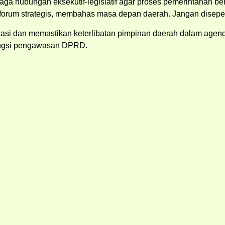
hubungan eksekutif-legislatif agar proses pemerintahan berjala
ni forum strategis, membahas masa depan daerah. Jangan disepe
si dan memastikan keterlibatan pimpinan daerah dalam agenda 
fungsi pengawasan DPRD.