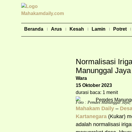
Beranda
Arus
Kesah
Lamin
Potret
Normalisasi Iri
Manunggal Jaya
Wara
15 Oktober 2023
durasi baca: 1 menit
Foto : Pemdes Manunggal Jaya, 
Mahakam Daily
–
Desa
Kartanegara
(Kukar) me
adalah normalisasi irig