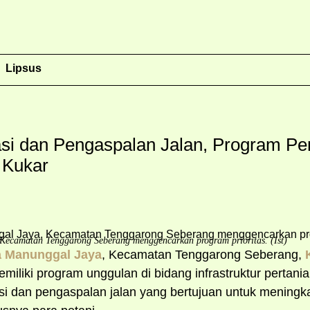
Lipsus
gasi dan Pengaspalan Jalan, Program P
 Kukar
Kecamatan Tenggarong Seberang menggencarkan program prioritas. (Ist)
 Manunggal Jaya
, Kecamatan Tenggarong Seberang,
miliki program unggulan di bidang infrastruktur pertani
asi dan pengaspalan jalan yang bertujuan untuk meningk