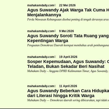
mahakamdaily.com
22 Mei 2026
Agus Suwandy Ajak Warga Tak Cuma Ha
Menjalankannya
Perda Wawasan Kebangsaan disebut penting di tengah derasnya arus
mahakamdaily.com
9 Mei 2026
Agus Suwandy Soroti Tata Ruang yang 
Kepentingan Warga
Penguatan Demokrasi Daerah keempat membahas arah pembangunan 
mahakamdaily.com
19 April 2026
Sosper Kepemudaan, Agus Suwandy: Ge
Teladan, Bukan Sekadar Beri Nasihat
Mahakam Daily – Anggota DPRD Kalimantan Timur, Agus Suwandy,
mahakamdaily.com
11 April 2026
Agus Suwandy Beberkan Cara Hidupka
dari Literasi hingga Kritik Warga
Mahakam Daily — Demokrasi daerah sering dibicarakan, tapi tidak s