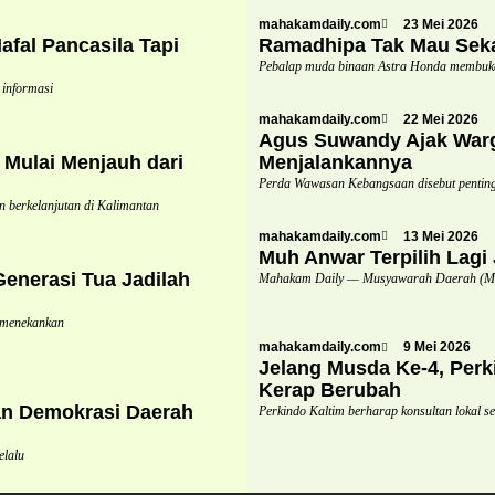
mahakamdaily.com
23 Mei 2026
fal Pancasila Tapi
Ramadhipa Tak Mau Seka
Pebalap muda binaan Astra Honda membuk
 informasi
mahakamdaily.com
22 Mei 2026
Agus Suwandy Ajak Warg
Mulai Menjauh dari
Menjalankannya
Perda Wawasan Kebangsaan disebut penting 
berkelanjutan di Kalimantan
mahakamdaily.com
13 Mei 2026
Muh Anwar Terpilih Lagi
nerasi Tua Jadilah
Mahakam Daily — Musyawarah Daerah (Mus
 menekankan
mahakamdaily.com
9 Mei 2026
Jelang Musda Ke-4, Perk
Kerap Berubah
n Demokrasi Daerah
Perkindo Kaltim berharap konsultan lokal 
elalu