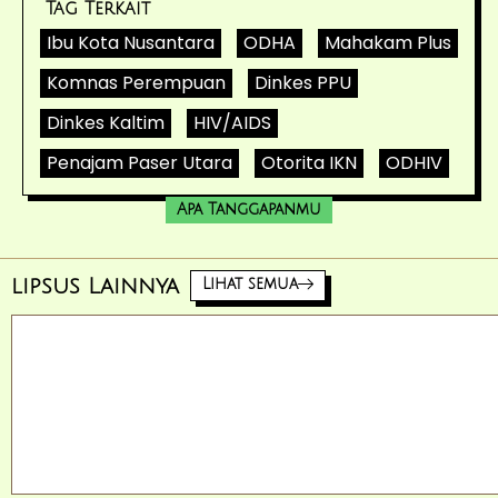
Tag Terkait
Ibu Kota Nusantara
ODHA
Mahakam Plus
Komnas Perempuan
Dinkes PPU
Dinkes Kaltim
HIV/AIDS
Penajam Paser Utara
Otorita IKN
ODHIV
Apa Tanggapanmu
lipsus Lainnya
Lihat semua