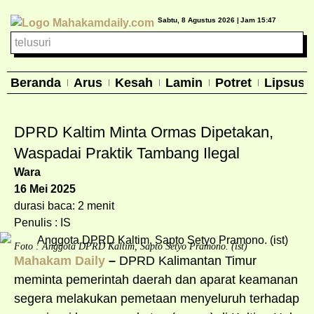
Sabtu, 8 Agustus 2026 |
Jam 15:47
Beranda
Arus
Kesah
Lamin
Potret
Lipsus
DPRD Kaltim Minta Ormas Dipetakan,
Waspadai Praktik Tambang Ilegal
Wara
16 Mei 2025
durasi baca: 2 menit
Penulis : IS
Foto : Anggota DPRD Kaltim, Sapto Setyo Pramono. (ist)
Mahakam Daily
–
DPRD Kalimantan Timur
meminta pemerintah daerah dan aparat keamanan
segera melakukan pemetaan menyeluruh terhadap