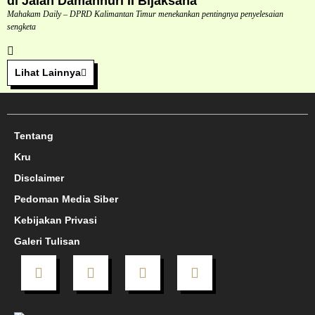
di Jalan Damanhuri II Bijaksana
Mahakam Daily – DPRD Kalimantan Timur menekankan pentingnya penyelesaian
sengketa
Lihat Lainnya
Tentang
Kru
Disclaimer
Pedoman Media Siber
Kebijakan Privasi
Galeri Tulisan