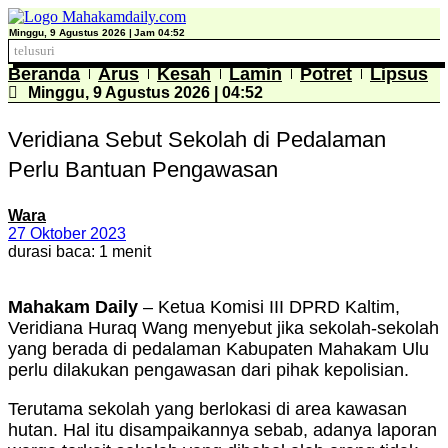
Lewati
ke
Minggu, 9 Agustus 2026 |
Jam 04:52
konten
Beranda
Arus
Kesah
Lamin
Potret
Lipsus
Minggu, 9 Agustus 2026 | 04:52
Veridiana Sebut Sekolah di Pedalaman
Perlu Bantuan Pengawasan
Wara
27 Oktober 2023
durasi baca: 1 menit
Mahakam Daily
– Ketua Komisi III DPRD Kaltim,
Veridiana Huraq Wang menyebut jika sekolah-sekolah
yang berada di pedalaman Kabupaten Mahakam Ulu
perlu dilakukan pengawasan dari pihak kepolisian.
Terutama sekolah yang berlokasi di area kawasan
hutan. Hal itu disampaikannya sebab, adanya laporan