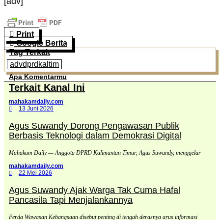
[adv]
Print
Google Berita
Tag Terkait
advdprdkaltim
Apa Komentarmu
Terkait Kanal Ini
mahakamdaily.com
13 Juni 2026
Agus Suwandy Dorong Pengawasan Publik
Berbasis Teknologi dalam Demokrasi Digital
Mahakam Daily — Anggota DPRD Kalimantan Timur, Agus Suwandy, menggelar
mahakamdaily.com
22 Mei 2026
Agus Suwandy Ajak Warga Tak Cuma Hafal
Pancasila Tapi Menjalankannya
Perda Wawasan Kebangsaan disebut penting di tengah derasnya arus informasi