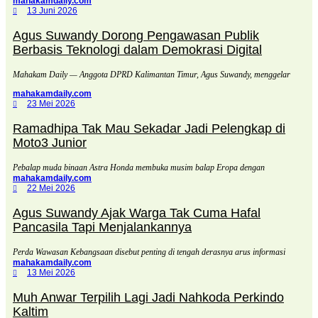
mahakamdaily.com
13 Juni 2026
Agus Suwandy Dorong Pengawasan Publik
Berbasis Teknologi dalam Demokrasi Digital
Mahakam Daily — Anggota DPRD Kalimantan Timur, Agus Suwandy, menggelar
mahakamdaily.com
23 Mei 2026
Ramadhipa Tak Mau Sekadar Jadi Pelengkap di
Moto3 Junior
Pebalap muda binaan Astra Honda membuka musim balap Eropa dengan
mahakamdaily.com
22 Mei 2026
Agus Suwandy Ajak Warga Tak Cuma Hafal
Pancasila Tapi Menjalankannya
Perda Wawasan Kebangsaan disebut penting di tengah derasnya arus informasi
mahakamdaily.com
13 Mei 2026
Muh Anwar Terpilih Lagi Jadi Nahkoda Perkindo
Kaltim