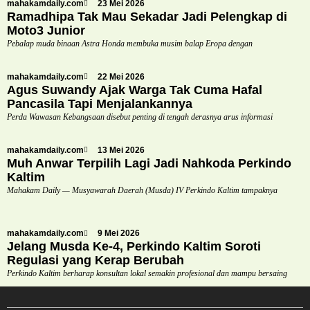
mahakamdaily.com
23 Mei 2026
Ramadhipa Tak Mau Sekadar Jadi Pelengkap di
Moto3 Junior
Pebalap muda binaan Astra Honda membuka musim balap Eropa dengan
mahakamdaily.com
22 Mei 2026
Agus Suwandy Ajak Warga Tak Cuma Hafal
Pancasila Tapi Menjalankannya
Perda Wawasan Kebangsaan disebut penting di tengah derasnya arus informasi
mahakamdaily.com
13 Mei 2026
Muh Anwar Terpilih Lagi Jadi Nahkoda Perkindo
Kaltim
Mahakam Daily — Musyawarah Daerah (Musda) IV Perkindo Kaltim tampaknya
mahakamdaily.com
9 Mei 2026
Jelang Musda Ke-4, Perkindo Kaltim Soroti
Regulasi yang Kerap Berubah
Perkindo Kaltim berharap konsultan lokal semakin profesional dan mampu bersaing