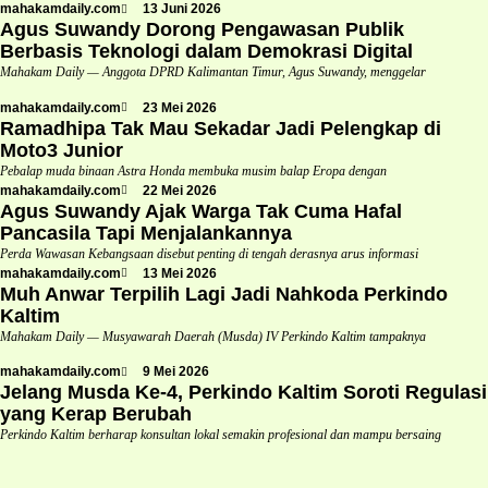
mahakamdaily.com
13 Juni 2026
Agus Suwandy Dorong Pengawasan Publik
Berbasis Teknologi dalam Demokrasi Digital
Mahakam Daily — Anggota DPRD Kalimantan Timur, Agus Suwandy, menggelar
mahakamdaily.com
23 Mei 2026
Ramadhipa Tak Mau Sekadar Jadi Pelengkap di
Moto3 Junior
Pebalap muda binaan Astra Honda membuka musim balap Eropa dengan
mahakamdaily.com
22 Mei 2026
Agus Suwandy Ajak Warga Tak Cuma Hafal
Pancasila Tapi Menjalankannya
Perda Wawasan Kebangsaan disebut penting di tengah derasnya arus informasi
mahakamdaily.com
13 Mei 2026
Muh Anwar Terpilih Lagi Jadi Nahkoda Perkindo
Kaltim
Mahakam Daily — Musyawarah Daerah (Musda) IV Perkindo Kaltim tampaknya
mahakamdaily.com
9 Mei 2026
Jelang Musda Ke-4, Perkindo Kaltim Soroti Regulasi
yang Kerap Berubah
Perkindo Kaltim berharap konsultan lokal semakin profesional dan mampu bersaing