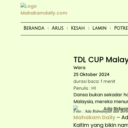
Beranda
Arus
Kesah
Lamin
Potre
TDL CUP Malay
Wara
25 Oktober 2024
durasi baca: 1 menit
Penulis : HI
Dansa bukan sekadar hob
Malaysia, mereka menu
Foto : Ada Ridwansyah dan Bernad
Mahakam Daily
– Ad
Kaltim yang bikin n