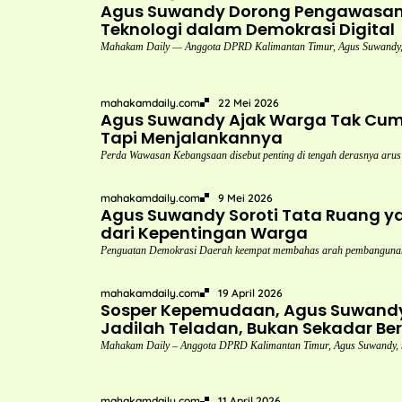
Agus Suwandy Dorong Pengawasan P
Teknologi dalam Demokrasi Digital
Mahakam Daily — Anggota DPRD Kalimantan Timur, Agus Suwandy,
mahakamdaily.com
22 Mei 2026
Agus Suwandy Ajak Warga Tak Cuma
Tapi Menjalankannya
Perda Wawasan Kebangsaan disebut penting di tengah derasnya arus
mahakamdaily.com
9 Mei 2026
Agus Suwandy Soroti Tata Ruang y
dari Kepentingan Warga
Penguatan Demokrasi Daerah keempat membahas arah pembangunan 
mahakamdaily.com
19 April 2026
Sosper Kepemudaan, Agus Suwandy
Jadilah Teladan, Bukan Sekadar Ber
Mahakam Daily – Anggota DPRD Kalimantan Timur, Agus Suwandy,
mahakamdaily.com
11 April 2026