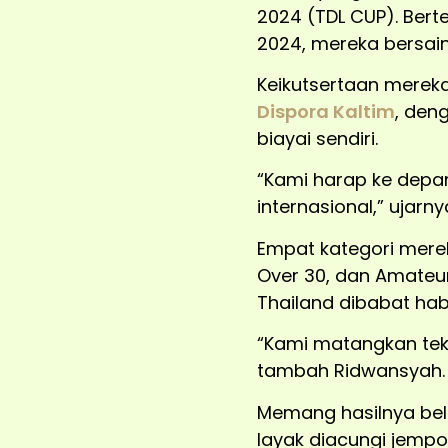
2024 (TDL CUP). Bert
2024, mereka bersain
Keikutsertaan mereka
Dispora Kaltim
, den
biayai sendiri.
“Kami harap ke depan
internasional,” ujarn
Empat kategori merek
Over 30, dan Amateur 
Thailand dibabat hab
“Kami matangkan tekn
tambah Ridwansyah.
Memang hasilnya bel
layak diacungi jempol