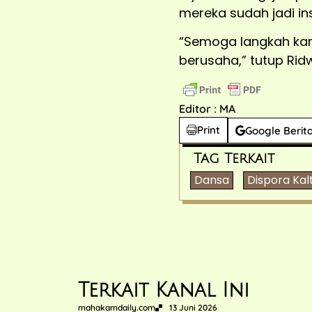
mereka sudah jadi ins
“Semoga langkah kami
berusaha,” tutup Rid
Editor : MA
Print
Google Berit
Tag Terkait
Dansa
Dispora Kal
Terkait Kanal Ini
mahakamdaily.com
13 Juni 2026