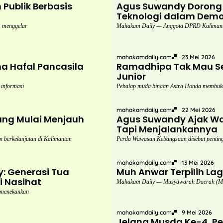
ublik Berbasis
Agus Suwandy Dorong 
Teknologi dalam Demok
 menggelar
Mahakam Daily — Anggota DPRD Kalimanta
mahakamdaily.com
23 Mei 2026
 Hafal Pancasila
Ramadhipa Tak Mau Se
Junior
 informasi
Pebalap muda binaan Astra Honda membuk
mahakamdaily.com
22 Mei 2026
ang Mulai Menjauh
Agus Suwandy Ajak Wa
Tapi Menjalankannya
berkelanjutan di Kalimantan
Perda Wawasan Kebangsaan disebut penting 
mahakamdaily.com
13 Mei 2026
: Generasi Tua
Muh Anwar Terpilih La
i Nasihat
Mahakam Daily — Musyawarah Daerah (Mus
 menekankan
mahakamdaily.com
9 Mei 2026
Jelang Musda Ke-4, Per