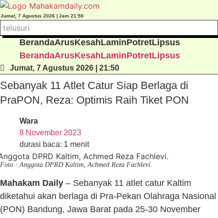
Lewati
ke
Jumat, 7 Agustus 2026 |
Jam 21:50
konten
Beranda
Arus
Kesah
Lamin
Potret
Lipsus
Beranda
Arus
Kesah
Lamin
Potret
Lipsus
Jumat, 7 Agustus 2026 | 21:50
Sebanyak 11 Atlet Catur Siap Berlaga di
PraPON, Reza: Optimis Raih Tiket PON
Wara
8 November 2023
durasi baca: 1 menit
Foto : Anggota DPRD Kaltim, Achmed Reza Fachlevi.
Mahakam Daily
– Sebanyak 11 atlet catur Kaltim
diketahui akan berlaga di Pra-Pekan Olahraga Nasional
(PON) Bandung, Jawa Barat pada 25-30 November