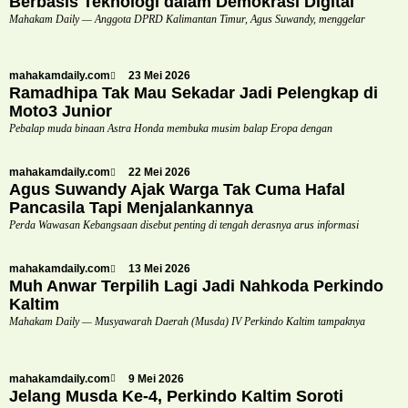
Berbasis Teknologi dalam Demokrasi Digital
Mahakam Daily — Anggota DPRD Kalimantan Timur, Agus Suwandy, menggelar
mahakamdaily.com
23 Mei 2026
Ramadhipa Tak Mau Sekadar Jadi Pelengkap di
Moto3 Junior
Pebalap muda binaan Astra Honda membuka musim balap Eropa dengan
mahakamdaily.com
22 Mei 2026
Agus Suwandy Ajak Warga Tak Cuma Hafal
Pancasila Tapi Menjalankannya
Perda Wawasan Kebangsaan disebut penting di tengah derasnya arus informasi
mahakamdaily.com
13 Mei 2026
Muh Anwar Terpilih Lagi Jadi Nahkoda Perkindo
Kaltim
Mahakam Daily — Musyawarah Daerah (Musda) IV Perkindo Kaltim tampaknya
mahakamdaily.com
9 Mei 2026
Jelang Musda Ke-4, Perkindo Kaltim Soroti