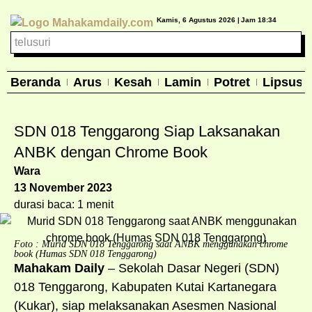
Kamis, 6 Agustus 2026 |
Jam 18:34
Beranda
Arus
Kesah
Lamin
Potret
Lipsus
SDN 018 Tenggarong Siap Laksanakan
ANBK dengan Chrome Book
Wara
13 November 2023
durasi baca: 1 menit
Foto : Murid SDN 018 Tenggarong saat ANBK menggunakan chrome
book (Humas SDN 018 Tenggarong)
Mahakam Daily
– Sekolah Dasar Negeri (SDN)
018 Tenggarong, Kabupaten Kutai Kartanegara
(Kukar), siap melaksanakan Asesmen Nasional