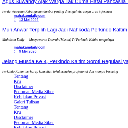
Agus Suwandy Ajak Warga Tak Cuma Hafal Pancasila 
Perda Wawasan Kebangsaan disebut penting di tengah derasnya arus informasi
mahakamdaily.com
13 Mei 2026
Muh Anwar Terpilih Lagi Jadi Nahkoda Perkindo Kaltim
Mahakam Daily — Musyawarah Daerah (Musda) IV Perkindo Kaltim tampaknya
mahakamdaily.com
9 Mei 2026
Jelang Musda Ke-4, Perkindo Kaltim Soroti Regulasi 
Perkindo Kaltim berharap konsultan lokal semakin profesional dan mampu bersaing
Tentang
Kru
Disclaimer
Pedoman Media Siber
Kebijakan Privasi
Galeri Tulisan
Tentang
Kru
Disclaimer
Pedoman Media Siber
Kebijakan Privasi