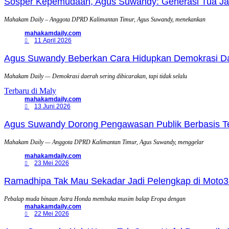
Sosper Kepemudaan, Agus Suwandy: Generasi Tua Jadi
Mahakam Daily – Anggota DPRD Kalimantan Timur, Agus Suwandy, menekankan
mahakamdaily.com
11 April 2026
Agus Suwandy Beberkan Cara Hidupkan Demokrasi Daera
Mahakam Daily — Demokrasi daerah sering dibicarakan, tapi tidak selalu
Terbaru di Maly
mahakamdaily.com
13 Juni 2026
Agus Suwandy Dorong Pengawasan Publik Berbasis Tek
Mahakam Daily — Anggota DPRD Kalimantan Timur, Agus Suwandy, menggelar
mahakamdaily.com
23 Mei 2026
Ramadhipa Tak Mau Sekadar Jadi Pelengkap di Moto3
Pebalap muda binaan Astra Honda membuka musim balap Eropa dengan
mahakamdaily.com
22 Mei 2026