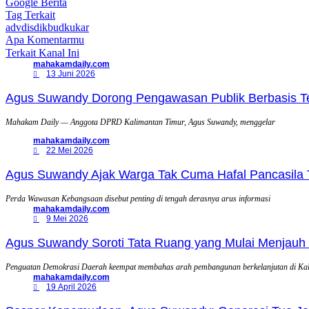
Google Berita
Tag Terkait
advdisdikbudkukar
Apa Komentarmu
Terkait Kanal Ini
mahakamdaily.com
13 Juni 2026
Agus Suwandy Dorong Pengawasan Publik Berbasis Tek
Mahakam Daily — Anggota DPRD Kalimantan Timur, Agus Suwandy, menggelar
mahakamdaily.com
22 Mei 2026
Agus Suwandy Ajak Warga Tak Cuma Hafal Pancasila 
Perda Wawasan Kebangsaan disebut penting di tengah derasnya arus informasi
mahakamdaily.com
9 Mei 2026
Agus Suwandy Soroti Tata Ruang yang Mulai Menjauh 
Penguatan Demokrasi Daerah keempat membahas arah pembangunan berkelanjutan di Ka
mahakamdaily.com
19 April 2026