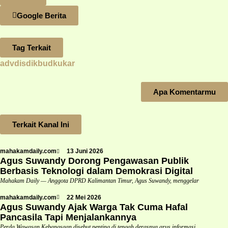
Google Berita
Tag Terkait
advdisdikbudkukar
Apa Komentarmu
Terkait Kanal Ini
mahakamdaily.com
13 Juni 2026
Agus Suwandy Dorong Pengawasan Publik
Berbasis Teknologi dalam Demokrasi Digital
Mahakam Daily — Anggota DPRD Kalimantan Timur, Agus Suwandy, menggelar
mahakamdaily.com
22 Mei 2026
Agus Suwandy Ajak Warga Tak Cuma Hafal
Pancasila Tapi Menjalankannya
Perda Wawasan Kebangsaan disebut penting di tengah derasnya arus informasi