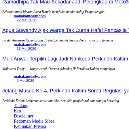
Ramadhipa Tak Mau Sekadar Jadi Pelengkap di Moto3
Pebalap muda binaan Astra Honda membuka musim balap Eropa dengan
mahakamdaily.com
22 Mei 2026
Agus Suwandy Ajak Warga Tak Cuma Hafal Pancasila 
Perda Wawasan Kebangsaan disebut penting di tengah derasnya arus informasi
mahakamdaily.com
13 Mei 2026
Muh Anwar Terpilih Lagi Jadi Nahkoda Perkindo Kaltim
Mahakam Daily — Musyawarah Daerah (Musda) IV Perkindo Kaltim tampaknya
mahakamdaily.com
9 Mei 2026
Jelang Musda Ke-4, Perkindo Kaltim Soroti Regulasi 
Perkindo Kaltim berharap konsultan lokal semakin profesional dan mampu bersaing
Tentang
Kru
Disclaimer
Pedoman Media Siber
Kebijakan Privasi