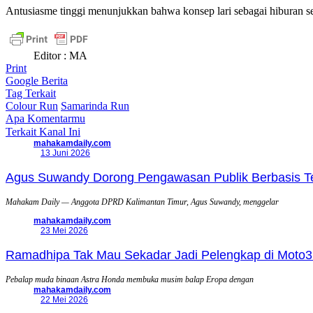
Antusiasme tinggi menunjukkan bahwa konsep lari sebagai hiburan sem
Editor : MA
Print
Google Berita
Tag Terkait
Colour Run
Samarinda Run
Apa Komentarmu
Terkait Kanal Ini
mahakamdaily.com
13 Juni 2026
Agus Suwandy Dorong Pengawasan Publik Berbasis Tek
Mahakam Daily — Anggota DPRD Kalimantan Timur, Agus Suwandy, menggelar
mahakamdaily.com
23 Mei 2026
Ramadhipa Tak Mau Sekadar Jadi Pelengkap di Moto3
Pebalap muda binaan Astra Honda membuka musim balap Eropa dengan
mahakamdaily.com
22 Mei 2026