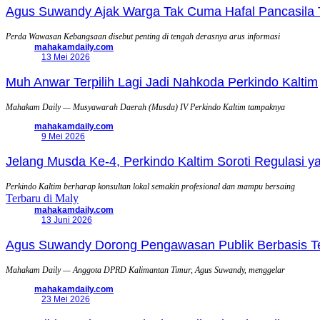
Agus Suwandy Ajak Warga Tak Cuma Hafal Pancasila 
Perda Wawasan Kebangsaan disebut penting di tengah derasnya arus informasi
mahakamdaily.com
13 Mei 2026
Muh Anwar Terpilih Lagi Jadi Nahkoda Perkindo Kaltim
Mahakam Daily — Musyawarah Daerah (Musda) IV Perkindo Kaltim tampaknya
mahakamdaily.com
9 Mei 2026
Jelang Musda Ke-4, Perkindo Kaltim Soroti Regulasi 
Perkindo Kaltim berharap konsultan lokal semakin profesional dan mampu bersaing
Terbaru di Maly
mahakamdaily.com
13 Juni 2026
Agus Suwandy Dorong Pengawasan Publik Berbasis Tek
Mahakam Daily — Anggota DPRD Kalimantan Timur, Agus Suwandy, menggelar
mahakamdaily.com
23 Mei 2026