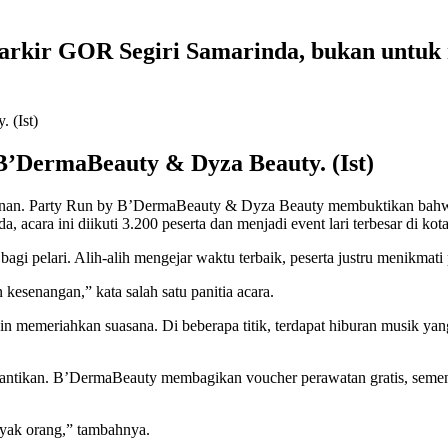
rkir GOR Segiri Samarinda, bukan untuk m
B’DermaBeauty & Dyza Beauty. (Ist)
hanan. Party Run by B’DermaBeauty & Dyza Beauty membuktikan bahwa 
acara ini diikuti 3.200 peserta dan menjadi event lari terbesar di kota
 pelari. Alih-alih mengejar waktu terbaik, peserta justru menikmati
 kesenangan,” kata salah satu panitia acara.
in memeriahkan suasana. Di beberapa titik, terdapat hiburan musik ya
kecantikan. B’DermaBeauty membagikan voucher perawatan gratis, seme
nyak orang,” tambahnya.