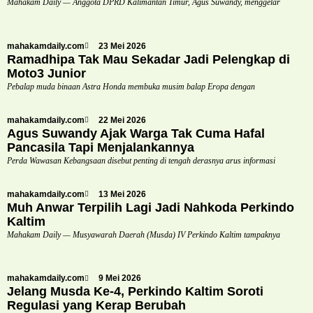
Mahakam Daily — Anggota DPRD Kalimantan Timur, Agus Suwandy, menggelar
mahakamdaily.com
23 Mei 2026
Ramadhipa Tak Mau Sekadar Jadi Pelengkap di
Moto3 Junior
Pebalap muda binaan Astra Honda membuka musim balap Eropa dengan
mahakamdaily.com
22 Mei 2026
Agus Suwandy Ajak Warga Tak Cuma Hafal
Pancasila Tapi Menjalankannya
Perda Wawasan Kebangsaan disebut penting di tengah derasnya arus informasi
mahakamdaily.com
13 Mei 2026
Muh Anwar Terpilih Lagi Jadi Nahkoda Perkindo
Kaltim
Mahakam Daily — Musyawarah Daerah (Musda) IV Perkindo Kaltim tampaknya
mahakamdaily.com
9 Mei 2026
Jelang Musda Ke-4, Perkindo Kaltim Soroti
Regulasi yang Kerap Berubah