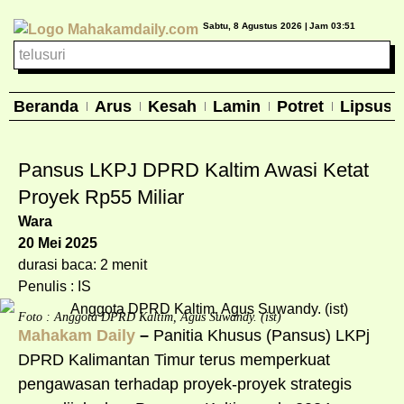
Sabtu, 8 Agustus 2026 |
Jam 03:51
Beranda
Arus
Kesah
Lamin
Potret
Lipsus
Pansus LKPJ DPRD Kaltim Awasi Ketat
Proyek Rp55 Miliar
Wara
20 Mei 2025
durasi baca: 2 menit
Penulis : IS
Foto : Anggota DPRD Kaltim, Agus Suwandy. (ist)
Mahakam Daily
–
Panitia Khusus (Pansus) LKPj
DPRD Kalimantan Timur terus memperkuat
pengawasan terhadap proyek-proyek strategis