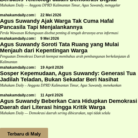
Mahakam Daily — Anggota DPRD Kalimantan Timur, Agus Suwandy, menggelar
mahakamdaily.com
22 Mei 2026
Agus Suwandy Ajak Warga Tak Cuma Hafal
Pancasila Tapi Menjalankannya
Perda Wawasan Kebangsaan disebut penting di tengah derasnya arus informasi
mahakamdaily.com
9 Mei 2026
Agus Suwandy Soroti Tata Ruang yang Mulai
Menjauh dari Kepentingan Warga
Penguatan Demokrasi Daerah keempat membahas arah pembangunan berkelanjutan di
Kalimantan
mahakamdaily.com
19 April 2026
Sosper Kepemudaan, Agus Suwandy: Generasi Tua
Jadilah Teladan, Bukan Sekadar Beri Nasihat
Mahakam Daily – Anggota DPRD Kalimantan Timur, Agus Suwandy, menekankan
mahakamdaily.com
11 April 2026
Agus Suwandy Beberkan Cara Hidupkan Demokrasi
Daerah dari Literasi hingga Kritik Warga
Mahakam Daily — Demokrasi daerah sering dibicarakan, tapi tidak selalu
Terbaru di Maly