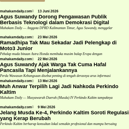
mahakamdaily.com
13 Juni 2026
Agus Suwandy Dorong Pengawasan Publik
Berbasis Teknologi dalam Demokrasi Digital
Mahakam Daily — Anggota DPRD Kalimantan Timur, Agus Suwandy, menggelar
mahakamdaily.com
23 Mei 2026
Ramadhipa Tak Mau Sekadar Jadi Pelengkap di
Moto3 Junior
Pebalap muda binaan Astra Honda membuka musim balap Eropa dengan
mahakamdaily.com
22 Mei 2026
Agus Suwandy Ajak Warga Tak Cuma Hafal
Pancasila Tapi Menjalankannya
Perda Wawasan Kebangsaan disebut penting di tengah derasnya arus informasi
mahakamdaily.com
13 Mei 2026
Muh Anwar Terpilih Lagi Jadi Nahkoda Perkindo
Kaltim
Mahakam Daily — Musyawarah Daerah (Musda) IV Perkindo Kaltim tampaknya
mahakamdaily.com
9 Mei 2026
Jelang Musda Ke-4, Perkindo Kaltim Soroti Regulasi
yang Kerap Berubah
Perkindo Kaltim berharap konsultan lokal semakin profesional dan mampu bersaing