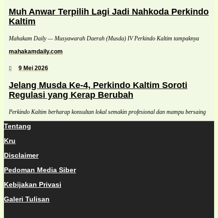
Muh Anwar Terpilih Lagi Jadi Nahkoda Perkindo
Kaltim
Mahakam Daily — Musyawarah Daerah (Musda) IV Perkindo Kaltim tampaknya
mahakamdaily.com
9 Mei 2026
Jelang Musda Ke-4, Perkindo Kaltim Soroti
Regulasi yang Kerap Berubah
Perkindo Kaltim berharap konsultan lokal semakin profesional dan mampu bersaing
Tentang
Kru
Disclaimer
Pedoman Media Siber
Kebijakan Privasi
Galeri Tulisan